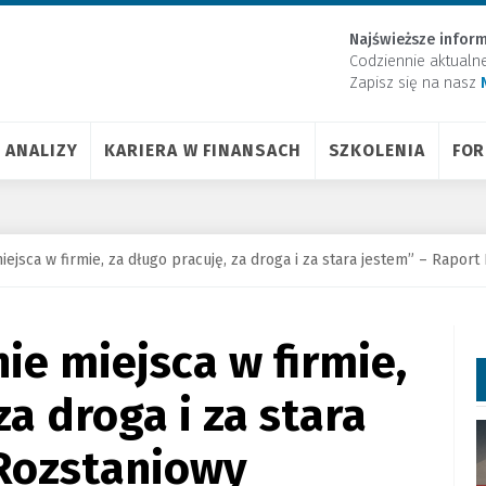
Najświeższe inform
Codziennie aktualn
Zapisz się na nasz
ANALIZY
KARIERA W FINANSACH
SZKOLENIA
FO
iejsca w firmie, za długo pracuję, za droga i za stara jestem” – Rapor
ie miejsca w firmie,
za droga i za stara
 Rozstaniowy