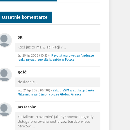
Ostatnie komentarze
SK
:
Ktoś już to ma w aplikacji ?
…
śr., 29 lip 2026 (10:13)
•
Revolut wprowadza fundusze
rynku prywatnego dla klientów w Polsce
gość
:
dokładnie
…
wt., 21 lip 2026 (07:30)
•
Zakup eSIM w aplikacji Banku
Millennium wyróżniony przez Global Finance
Jas Fasola
:
chciałbym zrozumieć jaki był powód nagrody.
Usługa oferowana jest przez bardzo wiele
banków.
…