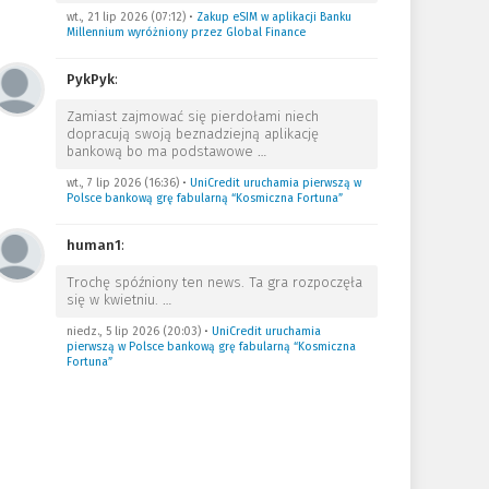
wt., 21 lip 2026 (07:12)
•
Zakup eSIM w aplikacji Banku
Millennium wyróżniony przez Global Finance
PykPyk
:
Zamiast zajmować się pierdołami niech
dopracują swoją beznadziejną aplikację
bankową bo ma podstawowe
…
wt., 7 lip 2026 (16:36)
•
UniCredit uruchamia pierwszą w
Polsce bankową grę fabularną “Kosmiczna Fortuna”
human1
:
Trochę spóźniony ten news. Ta gra rozpoczęła
się w kwietniu.
…
niedz., 5 lip 2026 (20:03)
•
UniCredit uruchamia
pierwszą w Polsce bankową grę fabularną “Kosmiczna
Fortuna”