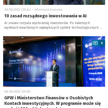
06.08.2026 (20:34) –
informacja prasowa
10 zasad rozsądnego inwestowania w AI
AI znowu rozpala wyobraźnię inwestorów. Po świetnych
wynikach kwartalnych największych spółek technologicznych …
a
0
06.08.2026 (20:16)
GPW i Ministerstwo Finansów o Osobistych
Kontach Inwestycyjnych. W programie może się