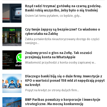
Rząd radzi trzymać gotówkę na czarną godzinę.
Banki robią wszystko, żeby było o nią trudniej
Osiem lat temu pytałem, co będzie, gdy…
Czy twoje żappsy są bezpieczne? Co wiadomo o
cyberataku na Żabkę
Żabka potwierdziła nieautoryzowany dostęp do części
swojego…
Znajomy prosi o głos na Zofię. Tak oszuści
przejmują konta na WhatsAppie
Wiadomość przychodzi z konta osoby zapisanej w…
Dlaczego banki biją się o duże firmy. Inwestycje z
KPO o wartości ponad 158 mld zł napędzają popyt
na kredyt
Popyt na kredyt ze strony dużych firm…
BNP Paribas powalczy o korporacje i inwestycje
strategiczne. Ma mocną konkurencję