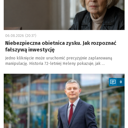
06.08.2026 (20:37)
Niebezpieczna obietnica zysku. Jak rozpoznać
fałszywą inwestycję
Jedno kliknięcie może uruchomić precyzyjnie zaplanowaną
manipulację. Historia 72-letniej Heleny pokazuje, jak …
a
0