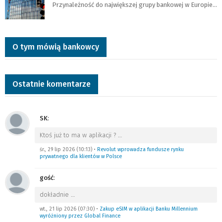
Przynależność do największej grupy bankowej w Europie…
O tym mówią bankowcy
Ostatnie komentarze
SK
:
Ktoś już to ma w aplikacji ?
…
śr., 29 lip 2026 (10:13)
•
Revolut wprowadza fundusze rynku
prywatnego dla klientów w Polsce
gość
:
dokładnie
…
wt., 21 lip 2026 (07:30)
•
Zakup eSIM w aplikacji Banku Millennium
wyróżniony przez Global Finance