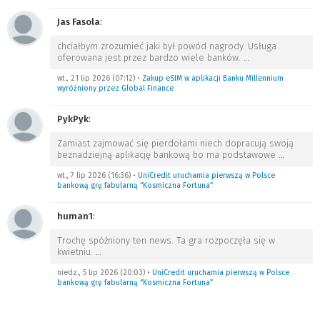
Jas Fasola
:
chciałbym zrozumieć jaki był powód nagrody. Usługa
oferowana jest przez bardzo wiele banków.
…
wt., 21 lip 2026 (07:12)
•
Zakup eSIM w aplikacji Banku Millennium
wyróżniony przez Global Finance
PykPyk
:
Zamiast zajmować się pierdołami niech dopracują swoją
beznadziejną aplikację bankową bo ma podstawowe
…
wt., 7 lip 2026 (16:36)
•
UniCredit uruchamia pierwszą w Polsce
bankową grę fabularną “Kosmiczna Fortuna”
human1
:
Trochę spóźniony ten news. Ta gra rozpoczęła się w
kwietniu.
…
niedz., 5 lip 2026 (20:03)
•
UniCredit uruchamia pierwszą w Polsce
bankową grę fabularną “Kosmiczna Fortuna”