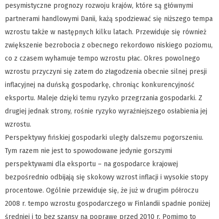
pesymistyczne prognozy rozwoju krajów, które są głównymi
partnerami handlowymi Danii, każą spodziewać się niższego tempa
wzrostu także w następnych kilku latach. Przewiduje się również
zwiększenie bezrobocia z obecnego rekordowo niskiego poziomu,
co z czasem wyhamuje tempo wzrostu płac. Okres powolnego
wzrostu przyczyni się zatem do złagodzenia obecnie silnej presji
inflacyjnej na duńską gospodarkę, chroniąc konkurencyjność
eksportu. Maleje dzięki temu ryzyko przegrzania gospodarki. Z
drugiej jednak strony, rośnie ryzyko wyraźniejszego osłabienia jej
wzrostu.
Perspektywy fińskiej gospodarki uległy dalszemu pogorszeniu.
Tym razem nie jest to spowodowane jedynie gorszymi
perspektywami dla eksportu – na gospodarce krajowej
bezpośrednio odbijają się skokowy wzrost inflacji i wysokie stopy
procentowe. Ogólnie przewiduje się, że już w drugim półroczu
2008 r. tempo wzrostu gospodarczego w Finlandii spadnie poniżej
średniej i to bez szansy na poprawę przed 2010 r. Pomimo to