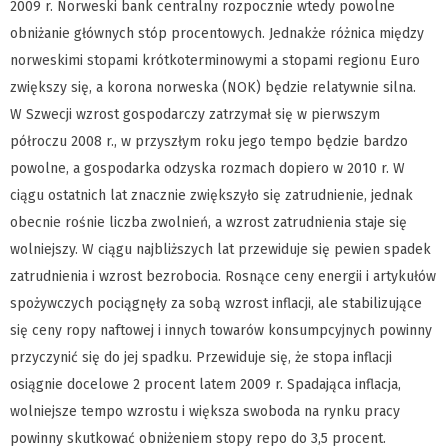
2009 r. Norweski bank centralny rozpocznie wtedy powolne
obniżanie głównych stóp procentowych. Jednakże różnica między
norweskimi stopami krótkoterminowymi a stopami regionu Euro
zwiększy się, a korona norweska (NOK) będzie relatywnie silna.
W Szwecji wzrost gospodarczy zatrzymał się w pierwszym
półroczu 2008 r., w przyszłym roku jego tempo będzie bardzo
powolne, a gospodarka odzyska rozmach dopiero w 2010 r. W
ciągu ostatnich lat znacznie zwiększyło się zatrudnienie, jednak
obecnie rośnie liczba zwolnień, a wzrost zatrudnienia staje się
wolniejszy. W ciągu najbliższych lat przewiduje się pewien spadek
zatrudnienia i wzrost bezrobocia. Rosnące ceny energii i artykułów
spożywczych pociągnęły za sobą wzrost inflacji, ale stabilizujące
się ceny ropy naftowej i innych towarów konsumpcyjnych powinny
przyczynić się do jej spadku. Przewiduje się, że stopa inflacji
osiągnie docelowe 2 procent latem 2009 r. Spadająca inflacja,
wolniejsze tempo wzrostu i większa swoboda na rynku pracy
powinny skutkować obniżeniem stopy repo do 3,5 procent.