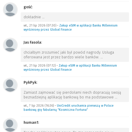
gość
:
dokładnie
…
wt., 21 lip 2026 (07:30)
•
Zakup eSIM w aplikacji Banku Millennium
wyróżniony przez Global Finance
Jas Fasola
:
chciałbym zrozumieć jaki był powód nagrody. Usługa
oferowana jest przez bardzo wiele banków.
…
wt., 21 lip 2026 (07:12)
•
Zakup eSIM w aplikacji Banku Millennium
wyróżniony przez Global Finance
PykPyk
:
Zamiast zajmować się pierdołami niech dopracują swoją
beznadziejną aplikację bankową bo ma podstawowe
…
wt., 7 lip 2026 (16:36)
•
UniCredit uruchamia pierwszą w Polsce
bankową grę fabularną “Kosmiczna Fortuna”
human1
: