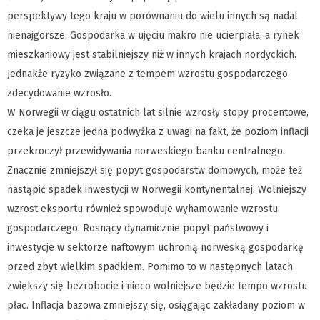
perspektywy tego kraju w porównaniu do wielu innych są nadal
nienajgorsze. Gospodarka w ujęciu makro nie ucierpiała, a rynek
mieszkaniowy jest stabilniejszy niż w innych krajach nordyckich.
Jednakże ryzyko związane z tempem wzrostu gospodarczego
zdecydowanie wzrosło.
W Norwegii w ciągu ostatnich lat silnie wzrosły stopy procentowe,
czeka je jeszcze jedna podwyżka z uwagi na fakt, że poziom inflacji
przekroczył przewidywania norweskiego banku centralnego.
Znacznie zmniejszył się popyt gospodarstw domowych, może też
nastąpić spadek inwestycji w Norwegii kontynentalnej. Wolniejszy
wzrost eksportu również spowoduje wyhamowanie wzrostu
gospodarczego. Rosnący dynamicznie popyt państwowy i
inwestycje w sektorze naftowym uchronią norweską gospodarkę
przed zbyt wielkim spadkiem. Pomimo to w następnych latach
zwiększy się bezrobocie i nieco wolniejsze będzie tempo wzrostu
płac. Inflacja bazowa zmniejszy się, osiągając zakładany poziom w