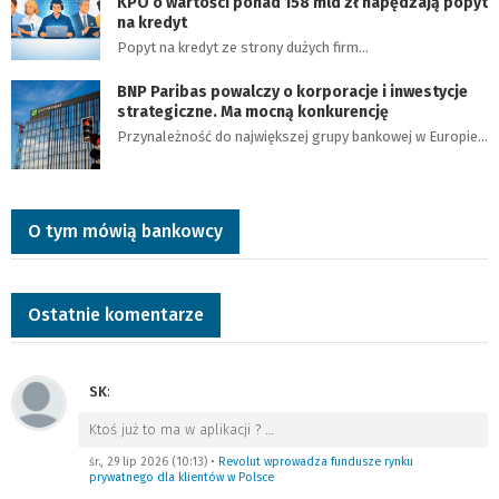
KPO o wartości ponad 158 mld zł napędzają popyt
na kredyt
Popyt na kredyt ze strony dużych firm…
BNP Paribas powalczy o korporacje i inwestycje
strategiczne. Ma mocną konkurencję
Przynależność do największej grupy bankowej w Europie…
O tym mówią bankowcy
Ostatnie komentarze
SK
:
Ktoś już to ma w aplikacji ?
…
śr., 29 lip 2026 (10:13)
•
Revolut wprowadza fundusze rynku
prywatnego dla klientów w Polsce