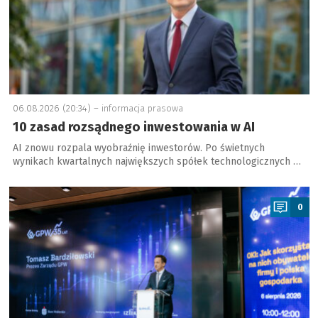
06.08.2026 (20:34) –
informacja prasowa
10 zasad rozsądnego inwestowania w AI
AI znowu rozpala wyobraźnię inwestorów. Po świetnych
wynikach kwartalnych największych spółek technologicznych …
a
0