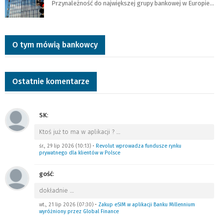
Przynależność do największej grupy bankowej w Europie…
O tym mówią bankowcy
Ostatnie komentarze
SK
:
Ktoś już to ma w aplikacji ?
…
śr., 29 lip 2026 (10:13)
•
Revolut wprowadza fundusze rynku
prywatnego dla klientów w Polsce
gość
:
dokładnie
…
wt., 21 lip 2026 (07:30)
•
Zakup eSIM w aplikacji Banku Millennium
wyróżniony przez Global Finance