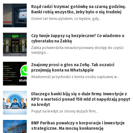
Rząd radzi trzymać gotówkę na czarną godzinę.
Banki robią wszystko, żeby było o nią trudniej
Osiem lat temu pytałem, co będzie, gdy…
Czy twoje żappsy są bezpieczne? Co wiadomo o
cyberataku na Żabkę
Żabka potwierdziła nieautoryzowany dostęp do części
swojego…
Znajomy prosi o głos na Zofię. Tak oszuści
przejmują konta na WhatsAppie
Wiadomość przychodzi z konta osoby zapisanej w…
Dlaczego banki biją się o duże firmy. Inwestycje z
KPO o wartości ponad 158 mld zł napędzają popyt
na kredyt
Popyt na kredyt ze strony dużych firm…
BNP Paribas powalczy o korporacje i inwestycje
strategiczne. Ma mocną konkurencję