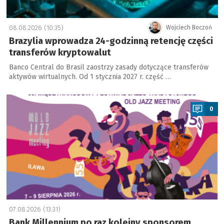
08.08.2026 (10:35)
Wojciech Boczoń
Brazylia wprowadza 24-godzinną retencję części
transferów kryptowalut
Banco Central do Brasil zaostrzy zasady dotyczące transferów
aktywów wirtualnych. Od 1 stycznia 2027 r. część …
a
0
07.08.2026 (13:31)
Bank Millennium po raz kolejny sponsorem