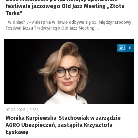
festiwalu jazzowego Old Jazz Meeting „Złota
Tarka"
W dniach 7–9 sierpnia w Iławie odbywa się 55. Międzynarodowy
Festiwal Jazzu Tradycyjnego Old Jazz Meeting …
a
0
07.08.2026 (13:28)
Monika Kurpiewska-Stachowiak w zarządzie
AGRO Ubezpieczeń, zastąpiła Krzysztofa
Łyskawę