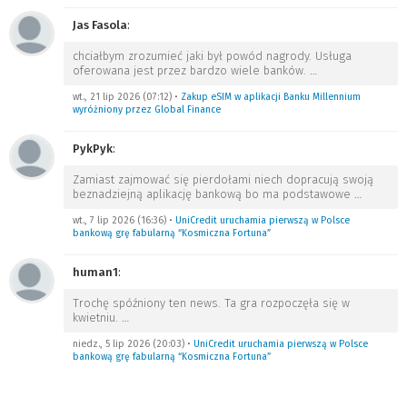
Jas Fasola
:
chciałbym zrozumieć jaki był powód nagrody. Usługa
oferowana jest przez bardzo wiele banków.
…
wt., 21 lip 2026 (07:12)
•
Zakup eSIM w aplikacji Banku Millennium
wyróżniony przez Global Finance
PykPyk
:
Zamiast zajmować się pierdołami niech dopracują swoją
beznadziejną aplikację bankową bo ma podstawowe
…
wt., 7 lip 2026 (16:36)
•
UniCredit uruchamia pierwszą w Polsce
bankową grę fabularną “Kosmiczna Fortuna”
human1
:
Trochę spóźniony ten news. Ta gra rozpoczęła się w
kwietniu.
…
niedz., 5 lip 2026 (20:03)
•
UniCredit uruchamia pierwszą w Polsce
bankową grę fabularną “Kosmiczna Fortuna”