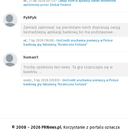
wt., 21 lip 2026 (07:12)
•
Zakup eSIM w aplikacji Banku Millennium
wyróżniony przez Global Finance
PykPyk
:
Zamiast zajmować się pierdołami niech dopracują swoją
beznadziejną aplikację bankową bo ma podstawowe
…
wt., 7 lip 2026 (16:36)
•
UniCredit uruchamia pierwszą w Polsce
bankową grę fabularną “Kosmiczna Fortuna”
human1
:
Trochę spóźniony ten news. Ta gra rozpoczęła się w
kwietniu.
…
niedz., 5 lip 2026 (20:03)
•
UniCredit uruchamia pierwszą w Polsce
bankową grę fabularną “Kosmiczna Fortuna”
© 2008 − 2026 PRNews.pl.
Korzystanie z portalu oznacza