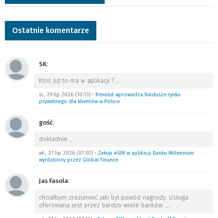
Ostatnie komentarze
SK
:
Ktoś już to ma w aplikacji ?
…
śr., 29 lip 2026 (10:13)
•
Revolut wprowadza fundusze rynku
prywatnego dla klientów w Polsce
gość
:
dokładnie
…
wt., 21 lip 2026 (07:30)
•
Zakup eSIM w aplikacji Banku Millennium
wyróżniony przez Global Finance
Jas Fasola
:
chciałbym zrozumieć jaki był powód nagrody. Usługa
oferowana jest przez bardzo wiele banków.
…