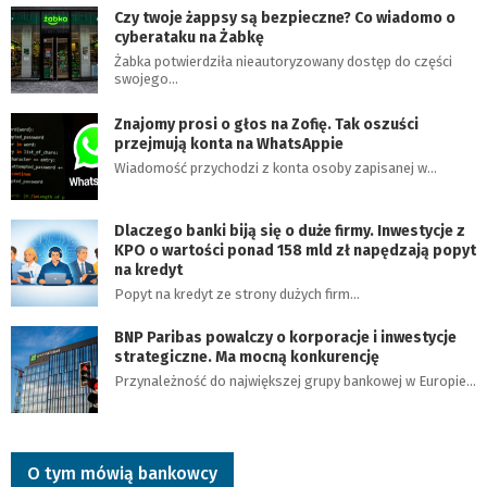
Czy twoje żappsy są bezpieczne? Co wiadomo o
cyberataku na Żabkę
Żabka potwierdziła nieautoryzowany dostęp do części
swojego…
Znajomy prosi o głos na Zofię. Tak oszuści
przejmują konta na WhatsAppie
Wiadomość przychodzi z konta osoby zapisanej w…
Dlaczego banki biją się o duże firmy. Inwestycje z
KPO o wartości ponad 158 mld zł napędzają popyt
na kredyt
Popyt na kredyt ze strony dużych firm…
BNP Paribas powalczy o korporacje i inwestycje
strategiczne. Ma mocną konkurencję
Przynależność do największej grupy bankowej w Europie…
O tym mówią bankowcy