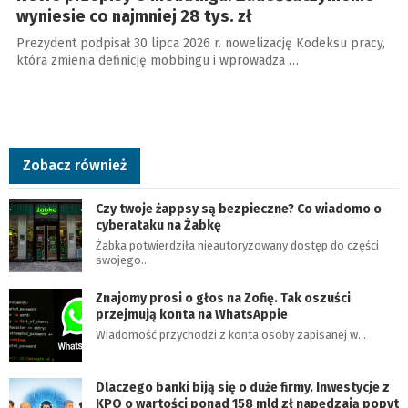
wyniesie co najmniej 28 tys. zł
Prezydent podpisał 30 lipca 2026 r. nowelizację Kodeksu pracy,
która zmienia definicję mobbingu i wprowadza …
Zobacz również
Czy twoje żappsy są bezpieczne? Co wiadomo o
cyberataku na Żabkę
Żabka potwierdziła nieautoryzowany dostęp do części
swojego…
Znajomy prosi o głos na Zofię. Tak oszuści
przejmują konta na WhatsAppie
Wiadomość przychodzi z konta osoby zapisanej w…
Dlaczego banki biją się o duże firmy. Inwestycje z
KPO o wartości ponad 158 mld zł napędzają popyt