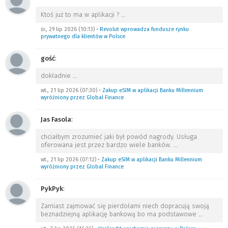
Ktoś już to ma w aplikacji ?
…
śr., 29 lip 2026 (10:13)
•
Revolut wprowadza fundusze rynku
prywatnego dla klientów w Polsce
gość
:
dokładnie
…
wt., 21 lip 2026 (07:30)
•
Zakup eSIM w aplikacji Banku Millennium
wyróżniony przez Global Finance
Jas Fasola
:
chciałbym zrozumieć jaki był powód nagrody. Usługa
oferowana jest przez bardzo wiele banków.
…
wt., 21 lip 2026 (07:12)
•
Zakup eSIM w aplikacji Banku Millennium
wyróżniony przez Global Finance
PykPyk
:
Zamiast zajmować się pierdołami niech dopracują swoją
beznadziejną aplikację bankową bo ma podstawowe
…