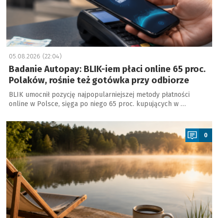
05.08.2026 (22:04)
Badanie Autopay: BLIK-iem płaci online 65 proc.
Polaków, rośnie też gotówka przy odbiorze
BLIK umocnił pozycję najpopularniejszej metody płatności
online w Polsce, sięga po niego 65 proc. kupujących w …
a
0