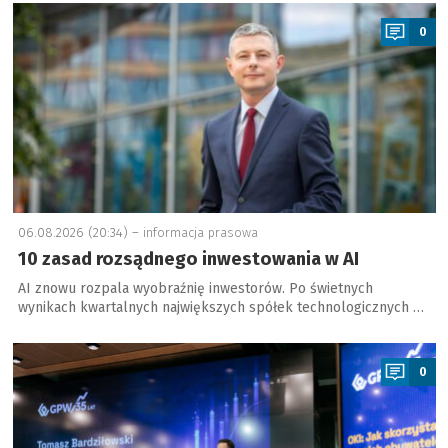
a
0
06.08.2026 (20:34) –
informacja prasowa
10 zasad rozsądnego inwestowania w AI
AI znowu rozpala wyobraźnię inwestorów. Po świetnych
wynikach kwartalnych największych spółek technologicznych …
a
0