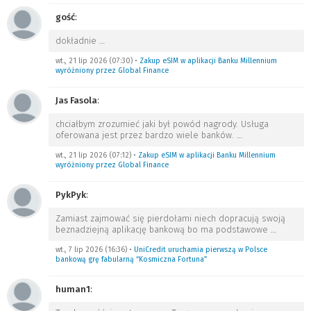
gość
:
dokładnie
…
wt., 21 lip 2026 (07:30)
•
Zakup eSIM w aplikacji Banku Millennium
wyróżniony przez Global Finance
Jas Fasola
:
chciałbym zrozumieć jaki był powód nagrody. Usługa
oferowana jest przez bardzo wiele banków.
…
wt., 21 lip 2026 (07:12)
•
Zakup eSIM w aplikacji Banku Millennium
wyróżniony przez Global Finance
PykPyk
:
Zamiast zajmować się pierdołami niech dopracują swoją
beznadziejną aplikację bankową bo ma podstawowe
…
wt., 7 lip 2026 (16:36)
•
UniCredit uruchamia pierwszą w Polsce
bankową grę fabularną “Kosmiczna Fortuna”
human1
: