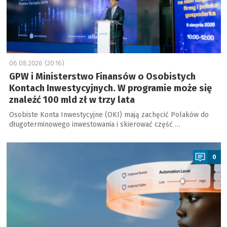
06.08.2026 (20:16)
GPW i Ministerstwo Finansów o Osobistych
Kontach Inwestycyjnych. W programie może się
znaleźć 100 mld zł w trzy lata
Osobiste Konta Inwestycyjne (OKI) mają zachęcić Polaków do
długoterminowego inwestowania i skierować część …
a
0