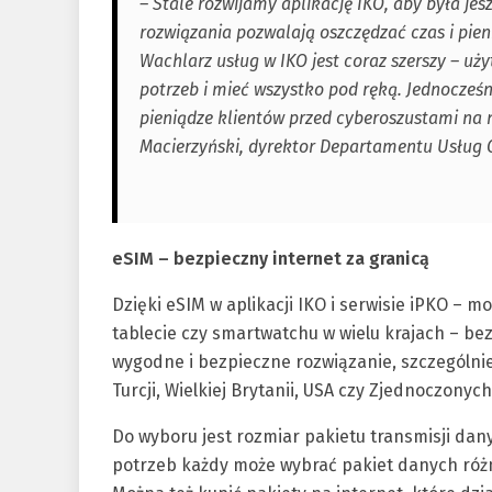
– Stale rozwijamy aplikację IKO, aby była je
rozwiązania pozwalają oszczędzać czas i pie
Wachlarz usług w IKO jest coraz szerszy – u
potrzeb i mieć wszystko pod ręką. Jednocześ
pieniądze klientów przed cyberoszustami na
Macierzyński, dyrektor Departamentu Usług
eSIM – bezpieczny internet za granicą
Dzięki eSIM w aplikacji IKO i serwisie iPKO – m
tablecie czy smartwatchu w wielu krajach – bez
wygodne i bezpieczne rozwiązanie, szczególni
Turcji, Wielkiej Brytanii, USA czy Zjednoczonyc
Do wyboru jest rozmiar pakietu transmisji dany
potrzeb każdy może wybrać pakiet danych różne