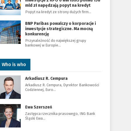
Inwestycje z KPO o wartości ponad 158
mld zł napędzają popyt na kredyt
Popyt na kredyt ze strony dużych firm…
BNP Paribas powalczy o korporacje i
inwestycje strategiczne. Ma mocną
konkurencję
Przynależność do największej grupy
bankowej w Europie…
Who is who
Arkadiusz R. Cempura
Arkadiusz R. Cempura, Dyrektor Bankowości
Codziennej, Euro…
Ewa Szerszeń
Zastępca rzecznika prasowego, ING Bank
Śląski Ewa…