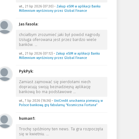
wt., 21 lip 2026 (07:30)
•
Zakup eSIM w aplikacji Banku
Millennium wyróżniony przez Global Finance
Jas Fasola
:
chciałbym zrozumieć jaki był powód nagrody.
Usługa oferowana jest przez bardzo wiele
banków.
…
wt., 21 lip 2026 (07:12)
•
Zakup eSIM w aplikacji Banku
Millennium wyróżniony przez Global Finance
PykPyk
:
Zamiast zajmować się pierdołami niech
dopracują swoją beznadziejną aplikację
bankową bo ma podstawowe
…
wt., 7 lip 2026 (16:36)
•
UniCredit uruchamia pierwszą w
Polsce bankową grę fabularną “Kosmiczna Fortuna”
human1
:
Trochę spóźniony ten news. Ta gra rozpoczęła
się w kwietniu.
…