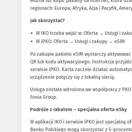
Można też kupić pakiety na internet, które dzi
regionach: Europa, Afryka, Azja i Pacyfik, Ame
Jak skorzystać?
W IKO trzeba wejść w: Oferta → Usługi i za
W iPKO: Oferta → Usługi i zakupy → eSIM
Po zakupie pakietu eSIM wystarczy aktywować 
QR lub kodu aktywacyjnego. Instrukcja przyjdzi
serwisie iPKO. Karta zacznie działać automaty
urządzenie połączy się z lokalną siecią.
Usługa została wdrożona we współpracy z PKO F
Fonia Group.
Podróże z rabatem – specjalna oferta eSky
W aplikacji IKO i serwisie iPKO jest specjalną 
Banku Polskiego mogą skorzystać z 5-procento