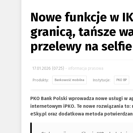
Nowe funkcje w IKO
granicą, tańsze w
przelewy na selfie
17.01.2026 (07:25)
informacja prasowa
Bankowość mobilna
PKO BP
PKO Bank Polski wprowadza nowe usługi w apli
internetowym iPKO. Te nowe rozwiązania to: 
eSky.pl oraz dodatkowa metoda potwierdzani