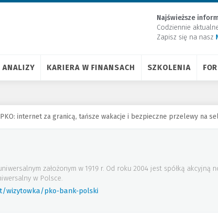
Najświeższe inform
Codziennie aktualn
Zapisz się na nasz
ANALIZY
KARIERA W FINANSACH
SZKOLENIA
FO
PKO: internet za granicą, tańsze wakacje i bezpieczne przelewy na sel
uniwersalnym założonym w 1919 r. Od roku 2004 jest spółką akcyjną
iwersalny w Polsce.
rt/wizytowka/pko-bank-polski