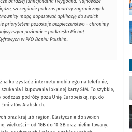
szcze bardziej funkcjonalna i wygodna. Najnowsze
niądze, szczególnie podczas podróży zagranicznych.
żytkownicy mogą dopasować aplikację do swoich
nie priorytetem pozostaje bezpieczeństwo – chronimy
 najwyższym poziomie – podkreśla Michał
 Cyfrowych w PKO Banku Polskim.
ożna korzystać z internetu mobilnego na telefonie,
 szukania i kupowania lokalnej karty SIM. To szybkie,
e podczas podróży poza Unię Europejską, np. do
h Emiratów Arabskich.
ch oraz kraj lub region. Elastycznie do swoich
j wielkości – od 1GB do 10 GB oraz nielimitowany.