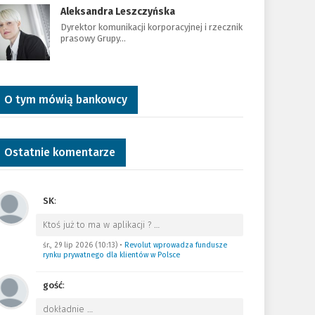
Aleksandra Leszczyńska
Dyrektor komunikacji korporacyjnej i rzecznik
prasowy Grupy…
O tym mówią bankowcy
Ostatnie komentarze
SK
:
Ktoś już to ma w aplikacji ?
…
śr., 29 lip 2026 (10:13)
•
Revolut wprowadza fundusze
rynku prywatnego dla klientów w Polsce
gość
:
dokładnie
…