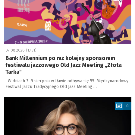
07.08.2026 (13:31)
Bank Millennium po raz kolejny sponsorem
festiwalu jazzowego Old Jazz Meeting „Złota
Tarka"
W dniach 7–9 sierpnia w Iławie odbywa się 55. Międzynarodowy
Festiwal Jazzu Tradycyjnego Old Jazz Meeting …
a
0