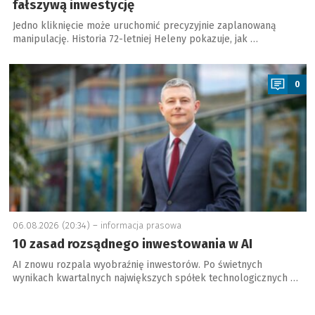
fałszywą inwestycję
Jedno kliknięcie może uruchomić precyzyjnie zaplanowaną
manipulację. Historia 72-letniej Heleny pokazuje, jak …
a
0
06.08.2026 (20:34) –
informacja prasowa
10 zasad rozsądnego inwestowania w AI
AI znowu rozpala wyobraźnię inwestorów. Po świetnych
wynikach kwartalnych największych spółek technologicznych …