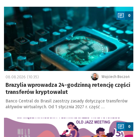
a
0
08.08.2026 (10:35)
Wojciech Boczoń
Brazylia wprowadza 24-godzinną retencję części
transferów kryptowalut
Banco Central do Brasil zaostrzy zasady dotyczące transferów
aktywów wirtualnych. Od 1 stycznia 2027 r. część …
a
0