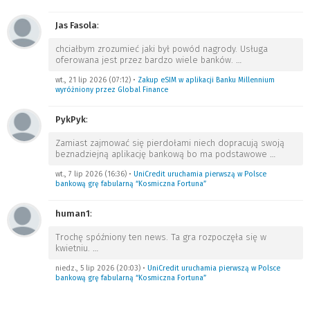
Jas Fasola
:
chciałbym zrozumieć jaki był powód nagrody. Usługa
oferowana jest przez bardzo wiele banków.
…
wt., 21 lip 2026 (07:12)
•
Zakup eSIM w aplikacji Banku Millennium
wyróżniony przez Global Finance
PykPyk
:
Zamiast zajmować się pierdołami niech dopracują swoją
beznadziejną aplikację bankową bo ma podstawowe
…
wt., 7 lip 2026 (16:36)
•
UniCredit uruchamia pierwszą w Polsce
bankową grę fabularną “Kosmiczna Fortuna”
human1
:
Trochę spóźniony ten news. Ta gra rozpoczęła się w
kwietniu.
…
niedz., 5 lip 2026 (20:03)
•
UniCredit uruchamia pierwszą w Polsce
bankową grę fabularną “Kosmiczna Fortuna”