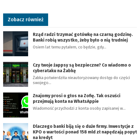
Zobacz również
Rząd radzi trzymać gotówkę na czarną godzinę.
Banki robią wszystko, żeby było o nią trudniej
Osiem lat temu pytałem, co będzie, gdy…
Czy twoje żappsy są bezpieczne? Co wiadomo o
cyberataku na Żabkę
Żabka potwierdziła nieautoryzowany dostęp do części
swojego…
Znajomy prosi o głos na Zofię. Tak oszuści
przejmują konta na WhatsAppie
Wiadomość przychodzi z konta osoby zapisanej w…
Dlaczego banki biją się o duże firmy. Inwestycje z
KPO o wartości ponad 158 mld zł napędzają popyt
na kredyt