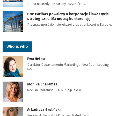
Popyt na kredyt ze strony dużych firm…
BNP Paribas powalczy o korporacje i inwestycje
strategiczne. Ma mocną konkurencję
Przynależność do największej grupy bankowej w Europie…
Who is who
Ewa Hełpa
Dyrektor Departamentu Marketingu Idea Getin Leasing
SA.…
Monika Charamsa
Monika Charamsa CEO NCS Sp. z o.o.,…
Arkadiusz Bruliński
Kierownik Zespołu PR i Nowych Mediów w…