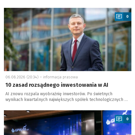
a
0
06.08.2026 (20:34) –
informacja prasowa
10 zasad rozsądnego inwestowania w AI
AI znowu rozpala wyobraźnię inwestorów. Po świetnych
wynikach kwartalnych największych spółek technologicznych …
a
0