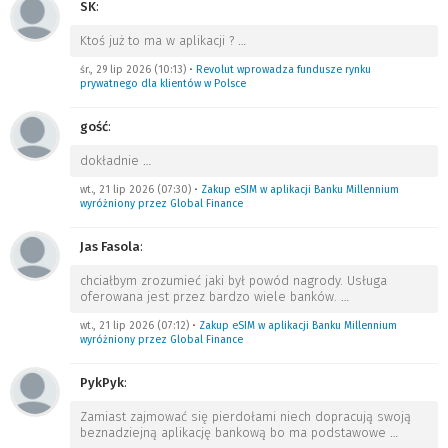
SK
:
Ktoś już to ma w aplikacji ?
…
śr., 29 lip 2026 (10:13)
•
Revolut wprowadza fundusze rynku
prywatnego dla klientów w Polsce
gość
:
dokładnie
…
wt., 21 lip 2026 (07:30)
•
Zakup eSIM w aplikacji Banku Millennium
wyróżniony przez Global Finance
Jas Fasola
:
chciałbym zrozumieć jaki był powód nagrody. Usługa
oferowana jest przez bardzo wiele banków.
…
wt., 21 lip 2026 (07:12)
•
Zakup eSIM w aplikacji Banku Millennium
wyróżniony przez Global Finance
PykPyk
:
Zamiast zajmować się pierdołami niech dopracują swoją
beznadziejną aplikację bankową bo ma podstawowe
…