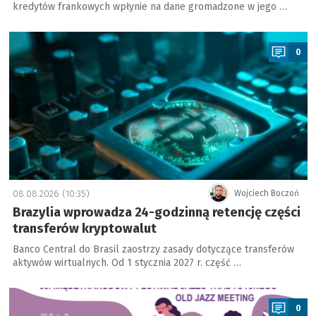
kredytów frankowych wpłynie na dane gromadzone w jego …
a
0
08.08.2026 (10:35)
Wojciech Boczoń
Brazylia wprowadza 24-godzinną retencję części
transferów kryptowalut
Banco Central do Brasil zaostrzy zasady dotyczące transferów
aktywów wirtualnych. Od 1 stycznia 2027 r. część …
a
0