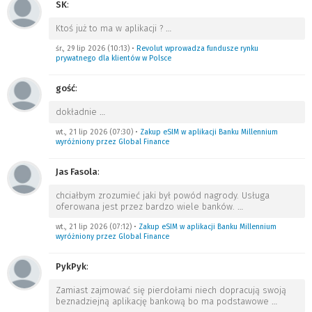
SK
:
Ktoś już to ma w aplikacji ?
…
śr., 29 lip 2026 (10:13)
•
Revolut wprowadza fundusze rynku
prywatnego dla klientów w Polsce
gość
:
dokładnie
…
wt., 21 lip 2026 (07:30)
•
Zakup eSIM w aplikacji Banku Millennium
wyróżniony przez Global Finance
Jas Fasola
:
chciałbym zrozumieć jaki był powód nagrody. Usługa
oferowana jest przez bardzo wiele banków.
…
wt., 21 lip 2026 (07:12)
•
Zakup eSIM w aplikacji Banku Millennium
wyróżniony przez Global Finance
PykPyk
:
Zamiast zajmować się pierdołami niech dopracują swoją
beznadziejną aplikację bankową bo ma podstawowe
…