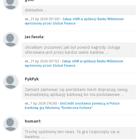
dokładnie
…
wt., 21 lip 2026 (07:30)
•
Zakup eSIM w aplikacji Banku Millennium
wyróżniony przez Global Finance
Jas Fasola
:
chciałbym zrozumieć jaki był powód nagrody. Usługa
oferowana jest przez bardzo wiele banków.
…
wt., 21 lip 2026 (07:12)
•
Zakup eSIM w aplikacji Banku Millennium
wyróżniony przez Global Finance
PykPyk
:
Zamiast zajmować się pierdołami niech dopracują swoją
beznadziejną aplikację bankową bo ma podstawowe
…
wt., 7 lip 2026 (16:36)
•
UniCredit uruchamia pierwszą w Polsce
bankową grę fabularną “Kosmiczna Fortuna”
human1
:
Trochę spóźniony ten news. Ta gra rozpoczęła się w
kwietniu.
…