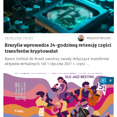
08.08.2026 (10:35)
Wojciech Boczoń
Brazylia wprowadza 24-godzinną retencję części
transferów kryptowalut
Banco Central do Brasil zaostrzy zasady dotyczące transferów
aktywów wirtualnych. Od 1 stycznia 2027 r. część …
a
0