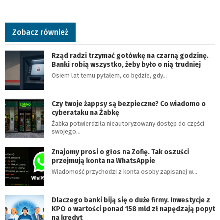
Zobacz również
Rząd radzi trzymać gotówkę na czarną godzinę.
Banki robią wszystko, żeby było o nią trudniej
Osiem lat temu pytałem, co będzie, gdy…
Czy twoje żappsy są bezpieczne? Co wiadomo o
cyberataku na Żabkę
Żabka potwierdziła nieautoryzowany dostęp do części
swojego…
Znajomy prosi o głos na Zofię. Tak oszuści
przejmują konta na WhatsAppie
Wiadomość przychodzi z konta osoby zapisanej w…
Dlaczego banki biją się o duże firmy. Inwestycje z
KPO o wartości ponad 158 mld zł napędzają popyt
na kredyt