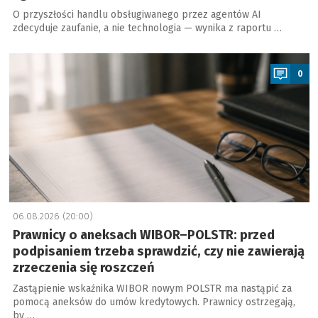
O przyszłości handlu obsługiwanego przez agentów AI
zdecyduje zaufanie, a nie technologia — wynika z raportu …
a
0
06.08.2026 (20:00)
Prawnicy o aneksach WIBOR–POLSTR: przed
podpisaniem trzeba sprawdzić, czy nie zawierają
zrzeczenia się roszczeń
Zastąpienie wskaźnika WIBOR nowym POLSTR ma nastąpić za
pomocą aneksów do umów kredytowych. Prawnicy ostrzegają,
by …