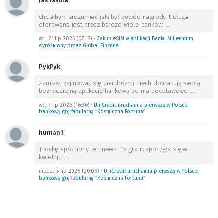
Jas Fasola
:
chciałbym zrozumieć jaki był powód nagrody. Usługa
oferowana jest przez bardzo wiele banków.
…
wt., 21 lip 2026 (07:12)
•
Zakup eSIM w aplikacji Banku Millennium
wyróżniony przez Global Finance
PykPyk
:
Zamiast zajmować się pierdołami niech dopracują swoją
beznadziejną aplikację bankową bo ma podstawowe
…
wt., 7 lip 2026 (16:36)
•
UniCredit uruchamia pierwszą w Polsce
bankową grę fabularną “Kosmiczna Fortuna”
human1
:
Trochę spóźniony ten news. Ta gra rozpoczęła się w
kwietniu.
…
niedz., 5 lip 2026 (20:03)
•
UniCredit uruchamia pierwszą w Polsce
bankową grę fabularną “Kosmiczna Fortuna”