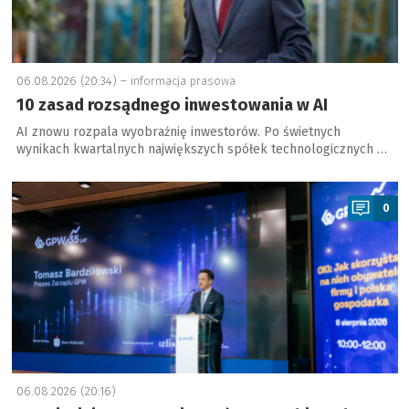
06.08.2026 (20:34) –
informacja prasowa
10 zasad rozsądnego inwestowania w AI
AI znowu rozpala wyobraźnię inwestorów. Po świetnych
wynikach kwartalnych największych spółek technologicznych …
a
0
06.08.2026 (20:16)