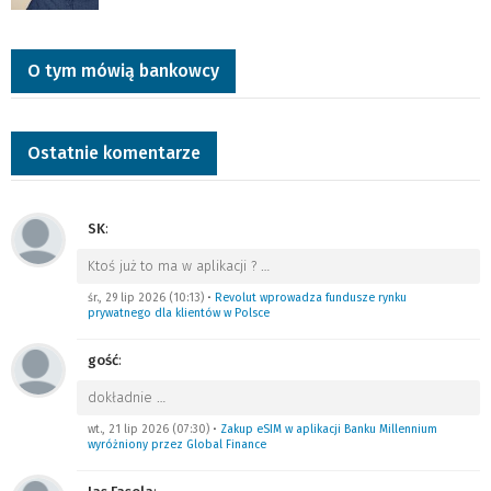
O tym mówią bankowcy
Ostatnie komentarze
SK
:
Ktoś już to ma w aplikacji ?
…
śr., 29 lip 2026 (10:13)
•
Revolut wprowadza fundusze rynku
prywatnego dla klientów w Polsce
gość
:
dokładnie
…
wt., 21 lip 2026 (07:30)
•
Zakup eSIM w aplikacji Banku Millennium
wyróżniony przez Global Finance