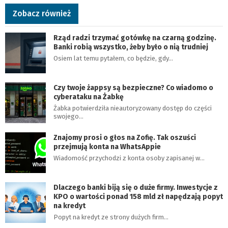
Zobacz również
Rząd radzi trzymać gotówkę na czarną godzinę.
Banki robią wszystko, żeby było o nią trudniej
Osiem lat temu pytałem, co będzie, gdy…
Czy twoje żappsy są bezpieczne? Co wiadomo o
cyberataku na Żabkę
Żabka potwierdziła nieautoryzowany dostęp do części
swojego…
Znajomy prosi o głos na Zofię. Tak oszuści
przejmują konta na WhatsAppie
Wiadomość przychodzi z konta osoby zapisanej w…
Dlaczego banki biją się o duże firmy. Inwestycje z
KPO o wartości ponad 158 mld zł napędzają popyt
na kredyt
Popyt na kredyt ze strony dużych firm…