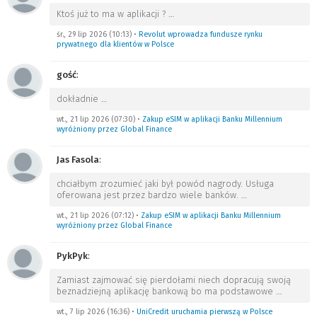
Ktoś już to ma w aplikacji ?
…
śr., 29 lip 2026 (10:13)
•
Revolut wprowadza fundusze rynku
prywatnego dla klientów w Polsce
gość
:
dokładnie
…
wt., 21 lip 2026 (07:30)
•
Zakup eSIM w aplikacji Banku Millennium
wyróżniony przez Global Finance
Jas Fasola
:
chciałbym zrozumieć jaki był powód nagrody. Usługa
oferowana jest przez bardzo wiele banków.
…
wt., 21 lip 2026 (07:12)
•
Zakup eSIM w aplikacji Banku Millennium
wyróżniony przez Global Finance
PykPyk
:
Zamiast zajmować się pierdołami niech dopracują swoją
beznadziejną aplikację bankową bo ma podstawowe
…
wt., 7 lip 2026 (16:36)
•
UniCredit uruchamia pierwszą w Polsce