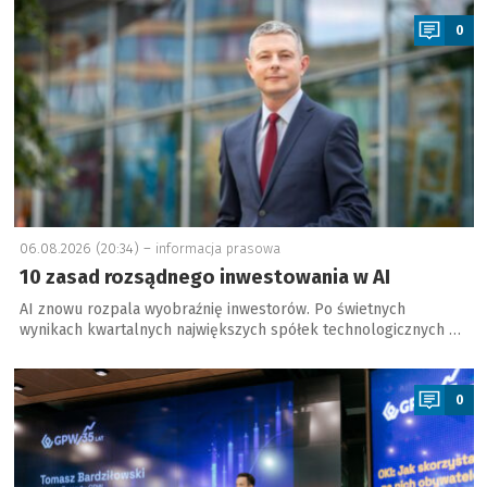
0
06.08.2026 (20:34) –
informacja prasowa
10 zasad rozsądnego inwestowania w AI
AI znowu rozpala wyobraźnię inwestorów. Po świetnych
wynikach kwartalnych największych spółek technologicznych …
a
0