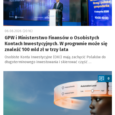
06.08.2026 (20:16)
GPW i Ministerstwo Finansów o Osobistych
Kontach Inwestycyjnych. W programie może się
znaleźć 100 mld zł w trzy lata
Osobiste Konta Inwestycyjne (OKI) mają zachęcić Polaków do
długoterminowego inwestowania i skierować część …
a
0