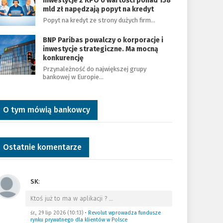
Inwestycje z KPO o wartości ponad 158
mld zł napędzają popyt na kredyt
Popyt na kredyt ze strony dużych firm…
BNP Paribas powalczy o korporacje i
inwestycje strategiczne. Ma mocną
konkurencję
Przynależność do największej grupy
bankowej w Europie…
O tym mówią bankowcy
Ostatnie komentarze
SK
:
Ktoś już to ma w aplikacji ?
…
śr., 29 lip 2026 (10:13)
•
Revolut wprowadza fundusze
rynku prywatnego dla klientów w Polsce