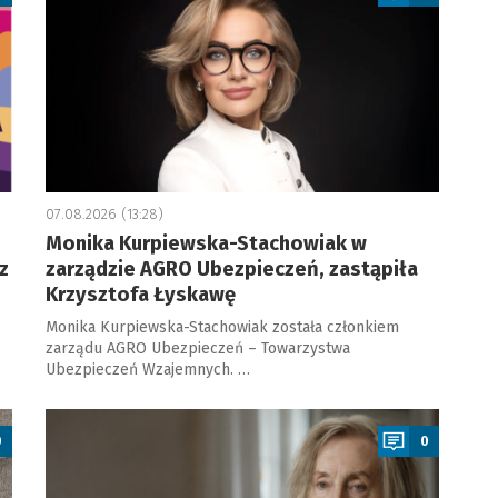
07.08.2026 (13:28)
Monika Kurpiewska-Stachowiak w
z
zarządzie AGRO Ubezpieczeń, zastąpiła
Krzysztofa Łyskawę
Monika Kurpiewska-Stachowiak została członkiem
zarządu AGRO Ubezpieczeń – Towarzystwa
Ubezpieczeń Wzajemnych. …
a
0
0