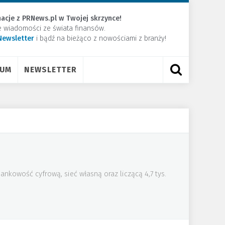
acje z PRNews.pl w Twojej skrzynce!
e wiadomości ze świata finansów.
Newsletter
​i bądź na bieżąco z nowościami z branży!
RUM
NEWSLETTER
nkowość cyfrową, sieć własną oraz liczącą 4,7 tys.