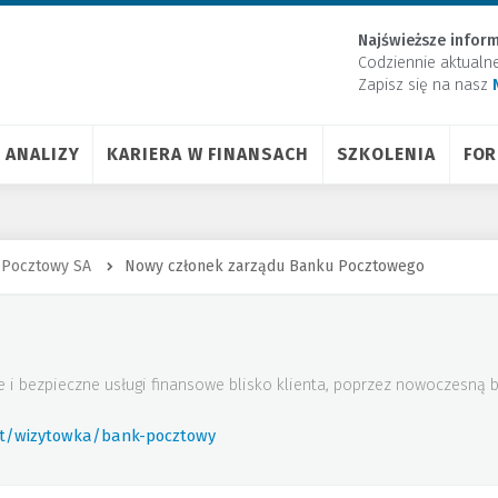
Najświeższe inform
Codziennie aktualn
Zapisz się na nasz
ANALIZY
KARIERA W FINANSACH
SZKOLENIA
FO
 Pocztowy SA
Nowy członek zarządu Banku Pocztowego
 i bezpieczne usługi finansowe blisko klienta, poprzez nowoczesną ba
rt/wizytowka/bank-pocztowy