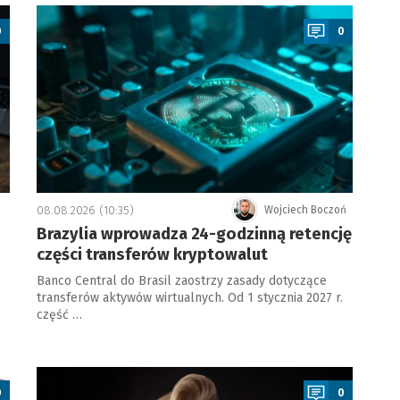
a
0
0
08.08.2026 (10:35)
Wojciech Boczoń
Brazylia wprowadza 24-godzinną retencję
części transferów kryptowalut
Banco Central do Brasil zaostrzy zasady dotyczące
transferów aktywów wirtualnych. Od 1 stycznia 2027 r.
część …
a
0
0