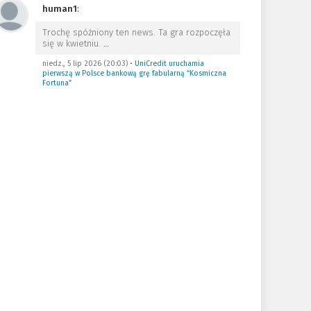
human1
:
Trochę spóźniony ten news. Ta gra rozpoczęła
się w kwietniu.
…
niedz., 5 lip 2026 (20:03)
•
UniCredit uruchamia
pierwszą w Polsce bankową grę fabularną “Kosmiczna
Fortuna”