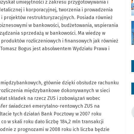
zyskał umiejętności z zakresu przygotowywania i
detalicznej i korporacyjnej, tworzenia i prowadzenia
i projektów restrukturyzacyjnych. Posiada również
 biznesowymi w bankowości, budżetowania, wspierania
rządzania sprzedażą w bankowości. Ma wiedzę w
 produktów rozliczeniowych i finansowych jak również
 Tomasz Bogus jest absolwentem Wydziału Prawa i
ń międzybankowych, głównie dzięki obsłudze rachunku
o rozliczenia międzybankowe dokonywanych w sieci
płat składek na rzecz ZUS i zobowiązań wobec
fer świadczeń emerytalno-rentowych ZUS na
tacie tych działań Bank Pocztowy w 2007 roku
o w skali roku dało liczbę 184,2 mln transakcji
dnie z prognozami w 2008 roku ich liczba będzie