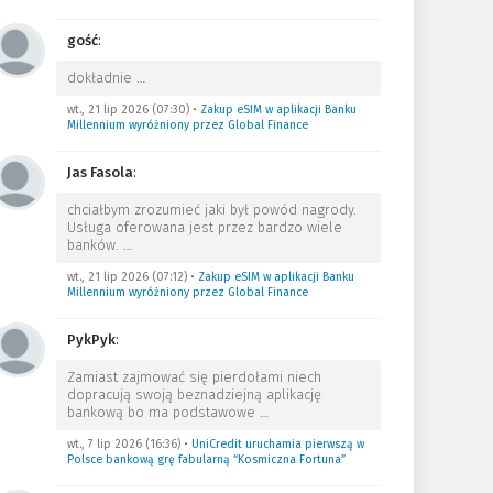
gość
:
dokładnie
…
wt., 21 lip 2026 (07:30)
•
Zakup eSIM w aplikacji Banku
Millennium wyróżniony przez Global Finance
Jas Fasola
:
chciałbym zrozumieć jaki był powód nagrody.
Usługa oferowana jest przez bardzo wiele
banków.
…
wt., 21 lip 2026 (07:12)
•
Zakup eSIM w aplikacji Banku
Millennium wyróżniony przez Global Finance
PykPyk
:
Zamiast zajmować się pierdołami niech
dopracują swoją beznadziejną aplikację
bankową bo ma podstawowe
…
wt., 7 lip 2026 (16:36)
•
UniCredit uruchamia pierwszą w
Polsce bankową grę fabularną “Kosmiczna Fortuna”