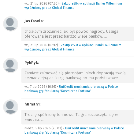
wt., 21 lip 2026 (07:30)
•
Zakup eSIM w aplikacji Banku Millennium
wyróżniony przez Global Finance
Jas Fasola
:
chciałbym zrozumieć jaki był powód nagrody. Usługa
oferowana jest przez bardzo wiele banków.
…
wt., 21 lip 2026 (07:12)
•
Zakup eSIM w aplikacji Banku Millennium
wyróżniony przez Global Finance
PykPyk
:
Zamiast zajmować się pierdołami niech dopracują swoją
beznadziejną aplikację bankową bo ma podstawowe
…
wt., 7 lip 2026 (16:36)
•
UniCredit uruchamia pierwszą w Polsce
bankową grę fabularną “Kosmiczna Fortuna”
human1
:
Trochę spóźniony ten news. Ta gra rozpoczęła się w
kwietniu.
…
niedz., 5 lip 2026 (20:03)
•
UniCredit uruchamia pierwszą w Polsce
bankową grę fabularną “Kosmiczna Fortuna”