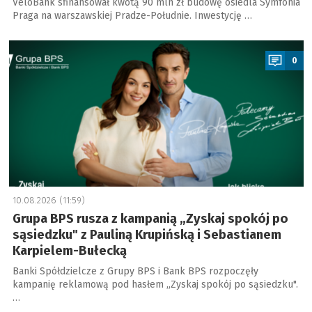
VeloBank sfinansował kwotą 90 mln zł budowę osiedla Symfonia
Praga na warszawskiej Pradze-Południe. Inwestycję …
a
0
10.08.2026 (11:59)
Grupa BPS rusza z kampanią „Zyskaj spokój po
sąsiedzku" z Pauliną Krupińską i Sebastianem
Karpielem-Bułecką
Banki Spółdzielcze z Grupy BPS i Bank BPS rozpoczęły
kampanię reklamową pod hasłem „Zyskaj spokój po sąsiedzku".
…