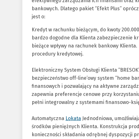
efektywnego zarządzania ich finansami oraz ko
bankowych. Dlatego pakiet “Efekt Plus” opróc
jest o:
Kredyt w rachunku bieżącym, do kwoty 200.000 
bardzo dogodne dla Klienta zabezpieczenie kre
bieżące wpływy na rachunek bankowy Klienta. 
procedury kredytowej.
Elektroniczny System Obsługi Klienta “BRESOK”,
bezpieczeństwo off-line’owy system “home bank
finansowych i pozwalający na aktywne zarządz
zapewnia preferencje cenowe przy korzystaniu
pełni integrowalny z systemami finansowo-ksi
Automatyczna
Lokata
Jednodniowa, umożliwia
środków pieniężnych Klienta. Konstrukcja pro
konieczności składania odrębnej dyspozycji p