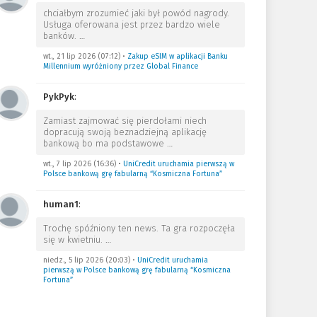
chciałbym zrozumieć jaki był powód nagrody.
Usługa oferowana jest przez bardzo wiele
banków.
…
wt., 21 lip 2026 (07:12)
•
Zakup eSIM w aplikacji Banku
Millennium wyróżniony przez Global Finance
PykPyk
:
Zamiast zajmować się pierdołami niech
dopracują swoją beznadziejną aplikację
bankową bo ma podstawowe
…
wt., 7 lip 2026 (16:36)
•
UniCredit uruchamia pierwszą w
Polsce bankową grę fabularną “Kosmiczna Fortuna”
human1
:
Trochę spóźniony ten news. Ta gra rozpoczęła
się w kwietniu.
…
niedz., 5 lip 2026 (20:03)
•
UniCredit uruchamia
pierwszą w Polsce bankową grę fabularną “Kosmiczna
Fortuna”