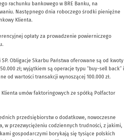
nego rachunku bankowego w BRE Banku, na
waniu. Następnego dnia roboczego środki pieniężne
nkowy Klienta.
erencyjnej opłaty za prowadzenie powierniczego
u.
i SP. Obligacje Skarbu Państwa oferowane są od kwoty
0.000 zł; wyjątkiem są operacje typu “buy-sell back” i
e od wartości transakcji wynoszącej 100.000 zł.
 Klienta umów faktoringowych ze spółką Polfactor
średnich przedsiębiorstw o dodatkowe, nowoczesne
, w przezwyciężeniu codziennych trudności, z jakimi,
kami gospodarczymi borykają się tysiące polskich