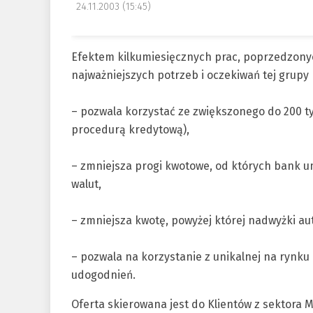
24.11.2003 (15:45)
Efektem kilkumiesięcznych prac, poprzedzony
najważniejszych potrzeb i oczekiwań tej grupy K
– pozwala korzystać ze zwiększonego do 200 t
procedurą kredytową),
– zmniejsza progi kwotowe, od których bank u
walut,
– zmniejsza kwotę, powyżej której nadwyżki a
– pozwala na korzystanie z unikalnej na rynk
udogodnień.
Oferta skierowana jest do Klientów z sektora 