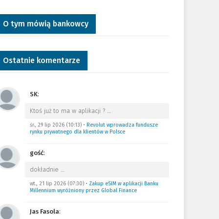
O tym mówią bankowcy
Ostatnie komentarze
SK
:
Ktoś już to ma w aplikacji ?
…
śr., 29 lip 2026 (10:13)
•
Revolut wprowadza fundusze
rynku prywatnego dla klientów w Polsce
gość
:
dokładnie
…
wt., 21 lip 2026 (07:30)
•
Zakup eSIM w aplikacji Banku
Millennium wyróżniony przez Global Finance
Jas Fasola
: