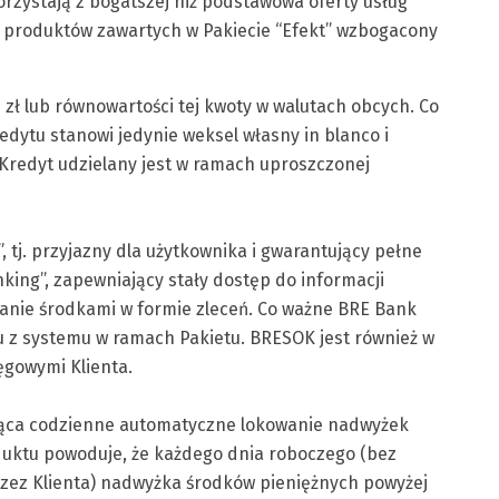
rzystają z bogatszej niż podstawowa oferty usług
z produktów zawartych w Pakiecie “Efekt” wzbogacony
zł lub równowartości tej kwoty w walutach obcych. Co
dytu stanowi jedynie weksel własny in blanco i
Kredyt udzielany jest w ramach uproszczonej
 tj. przyjazny dla użytkownika i gwarantujący pełne
ing”, zapewniający stały dostęp do informacji
anie środkami w formie zleceń. Co ważne BRE Bank
 z systemu w ramach Pakietu. BRESOK jest również w
ęgowymi Klienta.
jąca codzienne automatyczne lokowanie nadwyżek
duktu powoduje, że każdego dnia roboczego (bez
rzez Klienta) nadwyżka środków pieniężnych powyżej