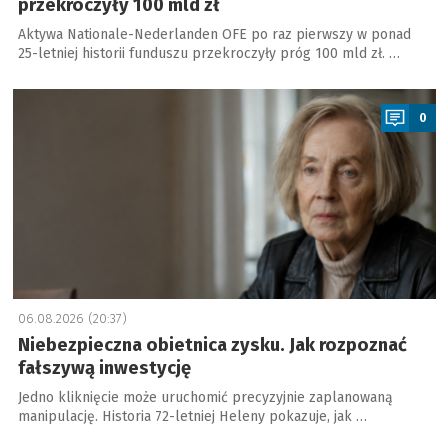
przekroczyły 100 mld zł
Aktywa Nationale-Nederlanden OFE po raz pierwszy w ponad
25-letniej historii funduszu przekroczyły próg 100 mld zł. …
a
0
06.08.2026 (20:37)
Niebezpieczna obietnica zysku. Jak rozpoznać
fałszywą inwestycję
Jedno kliknięcie może uruchomić precyzyjnie zaplanowaną
manipulację. Historia 72-letniej Heleny pokazuje, jak …