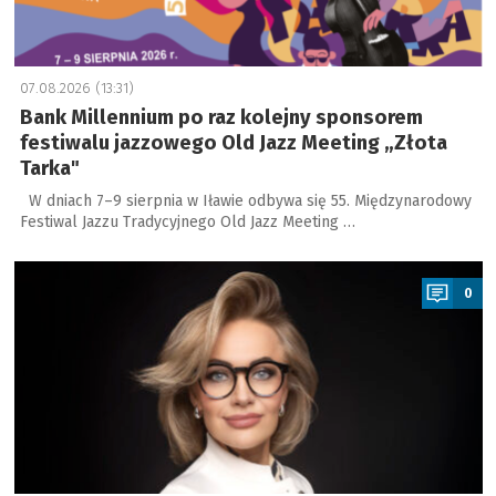
07.08.2026 (13:31)
Bank Millennium po raz kolejny sponsorem
festiwalu jazzowego Old Jazz Meeting „Złota
Tarka"
W dniach 7–9 sierpnia w Iławie odbywa się 55. Międzynarodowy
Festiwal Jazzu Tradycyjnego Old Jazz Meeting …
a
0