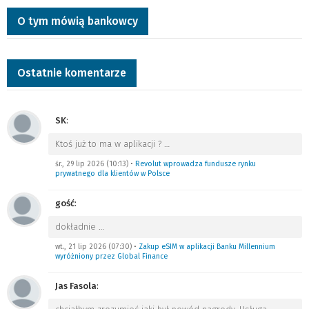
O tym mówią bankowcy
Ostatnie komentarze
SK
:
Ktoś już to ma w aplikacji ?
…
śr., 29 lip 2026 (10:13)
•
Revolut wprowadza fundusze rynku
prywatnego dla klientów w Polsce
gość
:
dokładnie
…
wt., 21 lip 2026 (07:30)
•
Zakup eSIM w aplikacji Banku Millennium
wyróżniony przez Global Finance
Jas Fasola
: