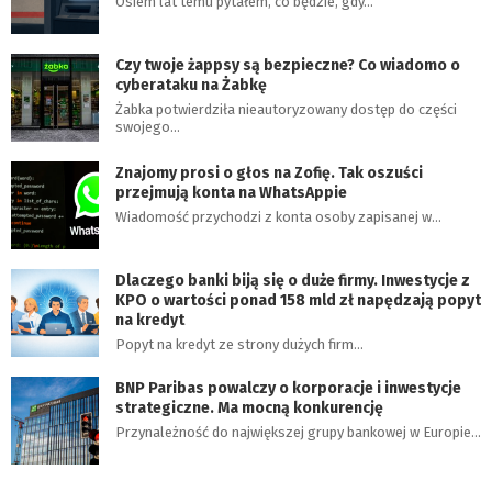
Osiem lat temu pytałem, co będzie, gdy…
Czy twoje żappsy są bezpieczne? Co wiadomo o
cyberataku na Żabkę
Żabka potwierdziła nieautoryzowany dostęp do części
swojego…
Znajomy prosi o głos na Zofię. Tak oszuści
przejmują konta na WhatsAppie
Wiadomość przychodzi z konta osoby zapisanej w…
Dlaczego banki biją się o duże firmy. Inwestycje z
KPO o wartości ponad 158 mld zł napędzają popyt
na kredyt
Popyt na kredyt ze strony dużych firm…
BNP Paribas powalczy o korporacje i inwestycje
strategiczne. Ma mocną konkurencję
Przynależność do największej grupy bankowej w Europie…