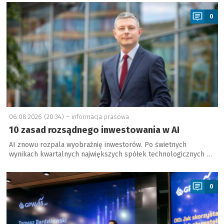
a
0
06.08.2026 (20:34) –
informacja prasowa
10 zasad rozsądnego inwestowania w AI
AI znowu rozpala wyobraźnię inwestorów. Po świetnych
wynikach kwartalnych największych spółek technologicznych …
a
0