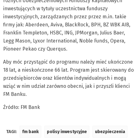
różnych Ubezpieczeniowych Funduszy Kapitałowych
inwestujących w tytuły uczestnictwa funduszy
inwestycyjnych, zarządzanych przez przez m.in. takie
firmy jak: Aberdeen, Aviva, BlackRock, BPH, BZ WBK AIB,
Franklin Templeton, HSBC, ING, JPMorgan, Julius Baer,
Legg Mason, Lyxor International, Noble Funds, Opera,
Pioneer Pekao czy Querqus.
Aby móc przystąpić do programu należy mieć ukończone
18 lat, a nieskończone 66 lat. Program jest skierowany do
przedsiębiorców oraz klientów indywidualnych i mogą
wziąć w nim udział zarówno obecni, jak i przyszli klienci
FM Banku.
Źródło: FM Bank
TAGI:
fm bank
polisy inwestycyjne
ubezpieczenia