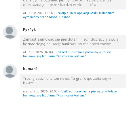
chciałbym zrozumieć jaki był powód nagrody. Usługa
oferowana jest przez bardzo wiele banków.
…
wt., 21 lip 2026 (07:12)
•
Zakup eSIM w aplikacji Banku Millennium
wyróżniony przez Global Finance
PykPyk
:
Zamiast zajmować się pierdołami niech dopracują swoją
beznadziejną aplikację bankową bo ma podstawowe
…
wt., 7 lip 2026 (16:36)
•
UniCredit uruchamia pierwszą w Polsce
bankową grę fabularną “Kosmiczna Fortuna”
human1
:
Trochę spóźniony ten news. Ta gra rozpoczęła się w
kwietniu.
…
niedz., 5 lip 2026 (20:03)
•
UniCredit uruchamia pierwszą w Polsce
bankową grę fabularną “Kosmiczna Fortuna”