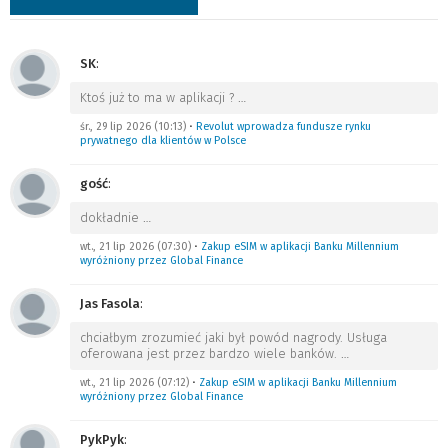
SK
:
Ktoś już to ma w aplikacji ?
…
śr., 29 lip 2026 (10:13)
•
Revolut wprowadza fundusze rynku
prywatnego dla klientów w Polsce
gość
:
dokładnie
…
wt., 21 lip 2026 (07:30)
•
Zakup eSIM w aplikacji Banku Millennium
wyróżniony przez Global Finance
Jas Fasola
:
chciałbym zrozumieć jaki był powód nagrody. Usługa
oferowana jest przez bardzo wiele banków.
…
wt., 21 lip 2026 (07:12)
•
Zakup eSIM w aplikacji Banku Millennium
wyróżniony przez Global Finance
PykPyk
: