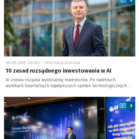
0
06.08.2026 (20:34) –
informacja prasowa
10 zasad rozsądnego inwestowania w AI
AI znowu rozpala wyobraźnię inwestorów. Po świetnych
wynikach kwartalnych największych spółek technologicznych …
a
0