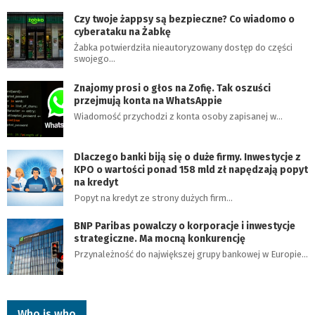
Czy twoje żappsy są bezpieczne? Co wiadomo o
cyberataku na Żabkę
Żabka potwierdziła nieautoryzowany dostęp do części
swojego…
Znajomy prosi o głos na Zofię. Tak oszuści
przejmują konta na WhatsAppie
Wiadomość przychodzi z konta osoby zapisanej w…
Dlaczego banki biją się o duże firmy. Inwestycje z
KPO o wartości ponad 158 mld zł napędzają popyt
na kredyt
Popyt na kredyt ze strony dużych firm…
BNP Paribas powalczy o korporacje i inwestycje
strategiczne. Ma mocną konkurencję
Przynależność do największej grupy bankowej w Europie…
Who is who