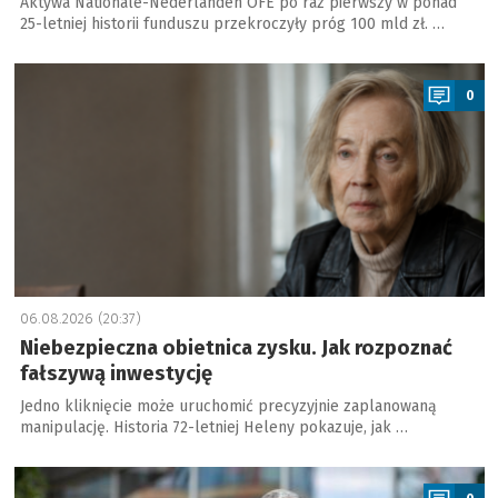
Aktywa Nationale-Nederlanden OFE po raz pierwszy w ponad
25-letniej historii funduszu przekroczyły próg 100 mld zł. …
a
0
06.08.2026 (20:37)
Niebezpieczna obietnica zysku. Jak rozpoznać
fałszywą inwestycję
Jedno kliknięcie może uruchomić precyzyjnie zaplanowaną
manipulację. Historia 72-letniej Heleny pokazuje, jak …
a