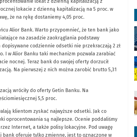
ocentowanie lokat z dzienną kapitalizacją z
ocznej lokacie z dzienną kapitalizacją na 5 proc. w
wę, że na rękę dostaniemy 4,05 proc.
ońcu Alior Bank. Warto przypomnieć, że ten bank jako
iałające na zasadzie zaokrąglania podstawy
 dopisywane codziennie odsetki nie przekraczają 2 zł
o. I w Alior Banku taki mechanizm pozwala zarabiać
acie nocnej. Teraz bank do swojej oferty dorzucił
zacją. Na pierwszej z nich można zarobić brutto 5,31
izacją wróciły do oferty Getin Banku. Na
eściomiesięcznej 5,5 proc.
walają klientom zyskać najwyższe odsetki. Jak co
wki oprocentowania są najlepsze. Ocenie poddaliśmy
przez Internet, a także polisy lokacyjne. Pod uwagę
li bank oferuje tylko zmienne, jest to oznaczone w