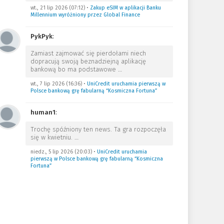
wt., 21 lip 2026 (07:12)
•
Zakup eSIM w aplikacji Banku
Millennium wyróżniony przez Global Finance
PykPyk
:
Zamiast zajmować się pierdołami niech
dopracują swoją beznadziejną aplikację
bankową bo ma podstawowe
…
wt., 7 lip 2026 (16:36)
•
UniCredit uruchamia pierwszą w
Polsce bankową grę fabularną “Kosmiczna Fortuna”
human1
:
Trochę spóźniony ten news. Ta gra rozpoczęła
się w kwietniu.
…
niedz., 5 lip 2026 (20:03)
•
UniCredit uruchamia
pierwszą w Polsce bankową grę fabularną “Kosmiczna
Fortuna”