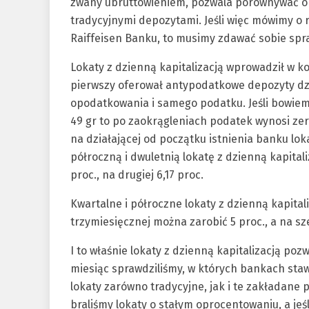
zwany ubruttowieniem, pozwala porównywać opr
tradycyjnymi depozytami. Jeśli więc mówimy o r
Raiffeisen Banku, to musimy zdawać sobie spra
Lokaty z dzienną kapitalizacją wprowadził w k
pierwszy oferował antypodatkowe depozyty dz
opodatkowania i samego podatku. Jeśli bowiem
49 gr to po zaokrągleniach podatek wynosi zer
na działającej od początku istnienia banku lok
półroczną i dwuletnią lokatę z dzienną kapitali
proc., na drugiej 6,17 proc.
Kwartalne i półroczne lokaty z dzienną kapital
trzymiesięcznej można zarobić 5 proc., a na sz
I to właśnie lokaty z dzienną kapitalizacją poz
miesiąc sprawdziliśmy, w których bankach sta
lokaty zarówno tradycyjne, jak i te zakładane 
braliśmy lokaty o stałym oprocentowaniu, a jeś