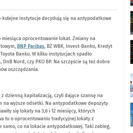
le kolejne instytucje decydują się na antypodatkowe
o miesiąca oprocentowanie lokat. Zmiany na
cztowym,
BNP Paribas
, BZ WBK, Invest-Banku, Kredyt
Toyota Banku. W kilku instytucjach spadło
 DnB Nord, czy PKO BP. Na szczęście są też dobre
bów oszczędzania.
y
z dzienną kapitalizacją, czyli dające szansę na
ym na wyższe odsetki. Na antypodatkowe depozyty
wiły się lokaty na 3,6 i 12 miesięcy, których
a tu o oprocentowaniu tradycyjnej lokaty z
e samo, co na lokacie antypodatkowej. Taki zabieg,