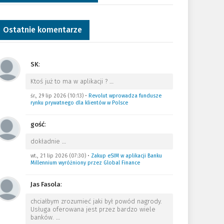
Ostatnie komentarze
SK
:
Ktoś już to ma w aplikacji ?
…
śr., 29 lip 2026 (10:13)
•
Revolut wprowadza fundusze
rynku prywatnego dla klientów w Polsce
gość
:
dokładnie
…
wt., 21 lip 2026 (07:30)
•
Zakup eSIM w aplikacji Banku
Millennium wyróżniony przez Global Finance
Jas Fasola
:
chciałbym zrozumieć jaki był powód nagrody.
Usługa oferowana jest przez bardzo wiele
banków.
…