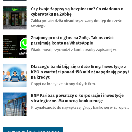
Czy twoje żappsy są bezpieczne? Co wiadomo o
cyberataku na Żabkę
Żabka potwierdziła nieautoryzowany dostęp do części
swojego…
Znajomy prosi o głos na Zofię. Tak oszuści
przejmują konta na WhatsAppie
Wiadomość przychodzi z konta osoby zapisanej w…
Dlaczego banki biją się o duże firmy. Inwestycje z
KPO o wartości ponad 158 mld zł napędzają popyt
na kredyt
Popyt na kredyt ze strony dużych firm…
BNP Paribas powalczy o korporacje i inwestycje
strategiczne. Ma mocną konkurencję
Przynależność do największej grupy bankowej w Europie…