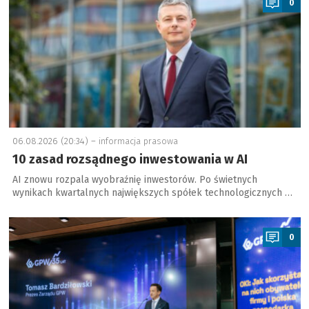
0
06.08.2026 (20:34) –
informacja prasowa
10 zasad rozsądnego inwestowania w AI
AI znowu rozpala wyobraźnię inwestorów. Po świetnych
wynikach kwartalnych największych spółek technologicznych …
a
0