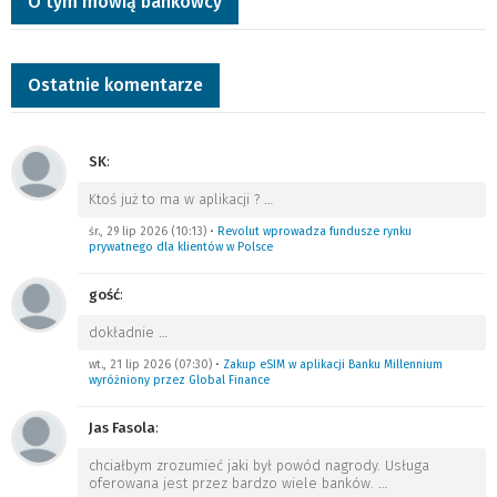
O tym mówią bankowcy
Ostatnie komentarze
SK
:
Ktoś już to ma w aplikacji ?
…
śr., 29 lip 2026 (10:13)
•
Revolut wprowadza fundusze rynku
prywatnego dla klientów w Polsce
gość
:
dokładnie
…
wt., 21 lip 2026 (07:30)
•
Zakup eSIM w aplikacji Banku Millennium
wyróżniony przez Global Finance
Jas Fasola
:
chciałbym zrozumieć jaki był powód nagrody. Usługa
oferowana jest przez bardzo wiele banków.
…