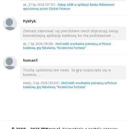
wt., 21 lip 2026 (07:12)
•
Zakup eSIM w aplikacji Banku Millennium
wyróżniony przez Global Finance
PykPyk
:
Zamiast zajmować się pierdołami niech dopracują swoją
beznadziejną aplikację bankową bo ma podstawowe
…
wt., 7 lip 2026 (16:36)
•
UniCredit uruchamia pierwszą w Polsce
bankową grę fabularną “Kosmiczna Fortuna”
human1
:
Trochę spóźniony ten news. Ta gra rozpoczęła się w
kwietniu.
…
niedz., 5 lip 2026 (20:03)
•
UniCredit uruchamia pierwszą w Polsce
bankową grę fabularną “Kosmiczna Fortuna”