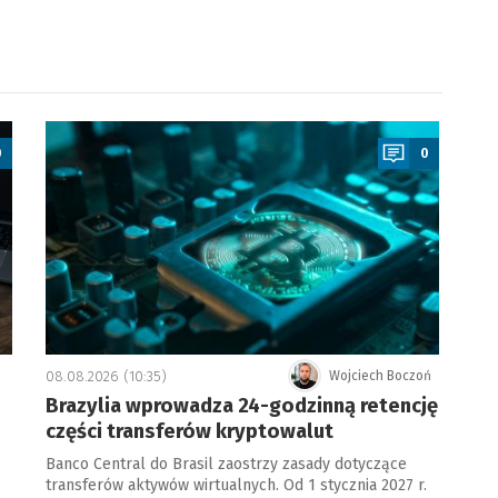
a
0
0
08.08.2026 (10:35)
Wojciech Boczoń
Brazylia wprowadza 24-godzinną retencję
części transferów kryptowalut
Banco Central do Brasil zaostrzy zasady dotyczące
transferów aktywów wirtualnych. Od 1 stycznia 2027 r.