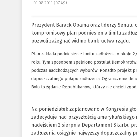
01.08.2011 (07:49)
Prezydent Barack Obama oraz liderzy Senatu ogł
kompromisowy plan podniesienia limitu zadłużen
pozwoli zażegnać widmo bankructwa rządu.
Plan zakłada podniesienie limitu zadłużenia o około 2
roku. Tym sposobem spełniono postulat Demokratów, k
podczas nadchodzących wyborów. Ponadto projekt prz
dopuszczalnego pułapu zadłużenia. Ograniczenie defi
Było to żądanie Republikanów, którzy nie chcieli zgo
Na poniedziałek zaplanowano w Kongresie gło
zadecyduje nad przyszłością amerykańskiego r
nadejściem 2 sierpnia Departament Skarbu prz
zadłużenia osiągnie najwyższy dopuszczalny pu