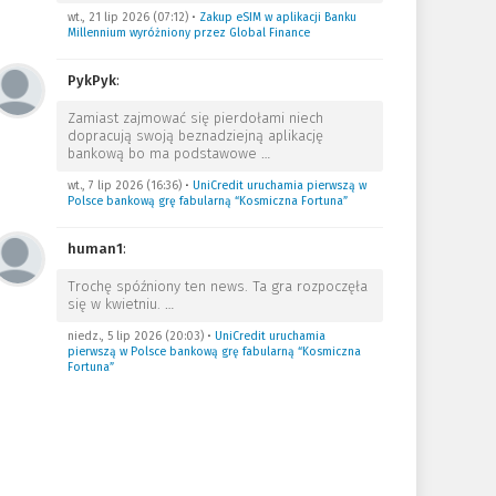
wt., 21 lip 2026 (07:12)
•
Zakup eSIM w aplikacji Banku
Millennium wyróżniony przez Global Finance
PykPyk
:
Zamiast zajmować się pierdołami niech
dopracują swoją beznadziejną aplikację
bankową bo ma podstawowe
…
wt., 7 lip 2026 (16:36)
•
UniCredit uruchamia pierwszą w
Polsce bankową grę fabularną “Kosmiczna Fortuna”
human1
:
Trochę spóźniony ten news. Ta gra rozpoczęła
się w kwietniu.
…
niedz., 5 lip 2026 (20:03)
•
UniCredit uruchamia
pierwszą w Polsce bankową grę fabularną “Kosmiczna
Fortuna”