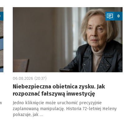
a
0
0
06.08.2026 (20:37)
Niebezpieczna obietnica zysku. Jak
rozpoznać fałszywą inwestycję
w
Jedno kliknięcie może uruchomić precyzyjnie
zaplanowaną manipulację. Historia 72-letniej Heleny
pokazuje, jak …