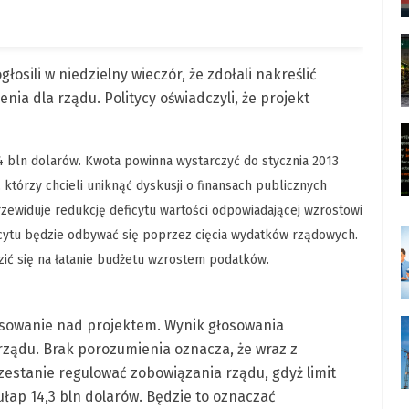
osili w niedzielny wieczór, że zdołali nakreślić
ia dla rządu. Politycy oświadczyli, że projekt
,4 bln dolarów. Kwota powinna wystarczyć do stycznia 2013
tórzy chcieli uniknąć dyskusji o finansach publicznych
ewiduje redukcję deficytu wartości odpowiadającej wzrostowi
cytu będzie odbywać się poprzez cięcia wydatków rządowych.
dzić się na łatanie budżetu wzrostem podatków.
sowanie nad projektem. Wynik głosowania
ządu. Brak porozumienia oznacza, że wraz z
estanie regulować zobowiązania rządu, gdyż limit
łap 14,3 bln dolarów. Będzie to oznaczać