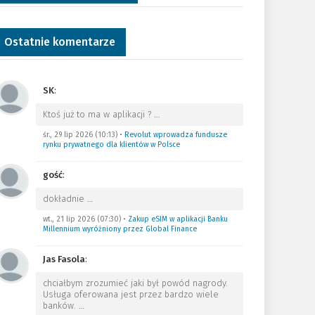
Ostatnie komentarze
SK
:
Ktoś już to ma w aplikacji ?
…
śr., 29 lip 2026 (10:13)
•
Revolut wprowadza fundusze
rynku prywatnego dla klientów w Polsce
gość
:
dokładnie
…
wt., 21 lip 2026 (07:30)
•
Zakup eSIM w aplikacji Banku
Millennium wyróżniony przez Global Finance
Jas Fasola
:
chciałbym zrozumieć jaki był powód nagrody.
Usługa oferowana jest przez bardzo wiele
banków.
…