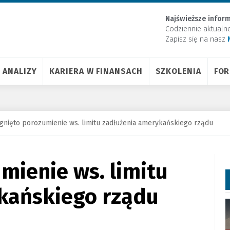
Najświeższe inform
Codziennie aktualn
Zapisz się na nasz
ANALIZY
KARIERA W FINANSACH
SZKOLENIA
FO
gnięto porozumienie ws. limitu zadłużenia amerykańskiego rządu
mienie ws. limitu
kańskiego rządu