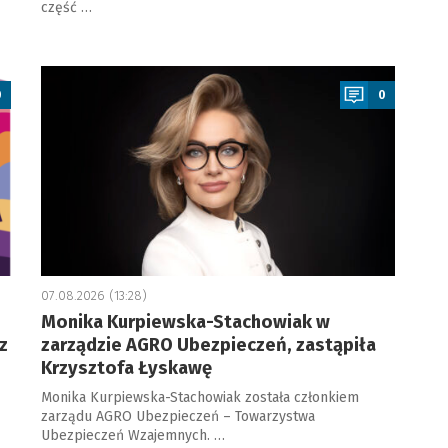
część …
a
0
0
07.08.2026 (13:28)
Monika Kurpiewska-Stachowiak w
z
zarządzie AGRO Ubezpieczeń, zastąpiła
Krzysztofa Łyskawę
Monika Kurpiewska-Stachowiak została członkiem
zarządu AGRO Ubezpieczeń – Towarzystwa
Ubezpieczeń Wzajemnych. …