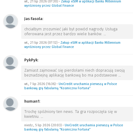
wt., 21 lip 2026 (07:30)
•
Zakup eSIM w aplikacji Banku Millennium
wyróżniony przez Global Finance
Jas Fasola
:
chciałbym zrozumieć jaki był powód nagrody. Usługa
oferowana jest przez bardzo wiele banków.
…
wt., 21 lip 2026 (07:12)
•
Zakup eSIM w aplikacji Banku Millennium
wyróżniony przez Global Finance
PykPyk
:
Zamiast zajmować się pierdołami niech dopracują swoją
beznadziejną aplikację bankową bo ma podstawowe
…
wt., 7 lip 2026 (16:36)
•
UniCredit uruchamia pierwszą w Polsce
bankową grę fabularną “Kosmiczna Fortuna”
human1
:
Trochę spóźniony ten news. Ta gra rozpoczęła się w
kwietniu.
…
niedz., 5 lip 2026 (20:03)
•
UniCredit uruchamia pierwszą w Polsce
bankową grę fabularną “Kosmiczna Fortuna”