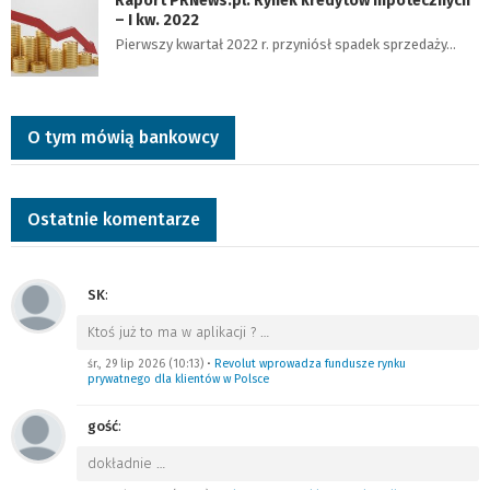
Raport PRNews.pl: Rynek kredytów hipotecznych
– I kw. 2022
Pierwszy kwartał 2022 r. przyniósł spadek sprzedaży…
O tym mówią bankowcy
Ostatnie komentarze
SK
:
Ktoś już to ma w aplikacji ?
…
śr., 29 lip 2026 (10:13)
•
Revolut wprowadza fundusze rynku
prywatnego dla klientów w Polsce
gość
:
dokładnie
…