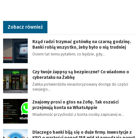
Zobacz również
Rząd radzi trzymać gotówkę na czarną godzinę.
Banki robią wszystko, żeby było o nią trudniej
Osiem lat temu pytałem, co będzie, gdy…
Czy twoje żappsy są bezpieczne? Co wiadomo o
cyberataku na Żabkę
Żabka potwierdziła nieautoryzowany dostęp do części
swojego…
Znajomy prosi o głos na Zofię. Tak oszuści
przejmują konta na WhatsAppie
Wiadomość przychodzi z konta osoby zapisanej w…
Dlaczego banki biją się o duże firmy. Inwestycje z
KPO o wartości ponad 158 mld zł napędzają popyt