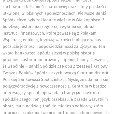
przypadku bankowości spółdzielczej – na rzecz
zachowania tożsamości narodowej oraz istoty polskości
utkwionej w lokalnych społecznościach. Pierwsze Banki
Spółdzielcze były zakładane właśnie w Wielkopolsce. Z
burzliwej historii naszego kraju wyłania się obraz
instytucji finansowych, które zawsze są z Polakami.
Wspierają, edukują, krzewią wartości budujące w nas
poczucie jedności i odpowiedzialności za Ojczyznę. Ten
wkład bankowości spółdzielczej w polską historię
powinien zostać uhonorowany i upamiętniony. Cieszę się,
że wspólnie – Banki Spółdzielcze obu Zrzeszeń i Krajowy
Związek Banków Spółdzielczych tworzą Centrum Historii
Polskiej Bankowości Spółdzielczej. Myślę, że uda nam się
połączyć tradycję z nowoczesnością. Centrum w bardzo
interesujący sposób opowiada o tradycjach sektora
spółdzielczego. Ten język przekazu, a przede wszystkim
obraz, mam nadzieję trafi do młodego odbiorcy, który
informacji szuka na swoim smartfonie. Jestem pewien, że