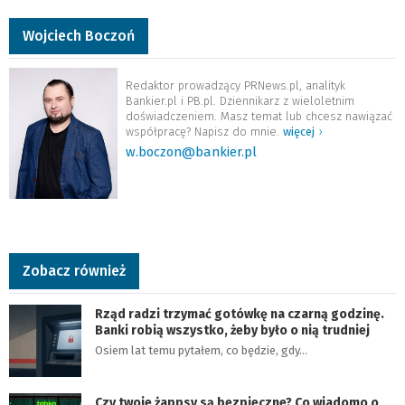
Wojciech Boczoń
Redaktor prowadzący PRNews.pl, analityk
Bankier.pl i PB.pl. Dziennikarz z wieloletnim
doświadczeniem. Masz temat lub chcesz nawiązać
współpracę? Napisz do mnie.
więcej
›
w.boczon@bankier.pl
Zobacz również
Rząd radzi trzymać gotówkę na czarną godzinę.
Banki robią wszystko, żeby było o nią trudniej
Osiem lat temu pytałem, co będzie, gdy…
Czy twoje żappsy są bezpieczne? Co wiadomo o