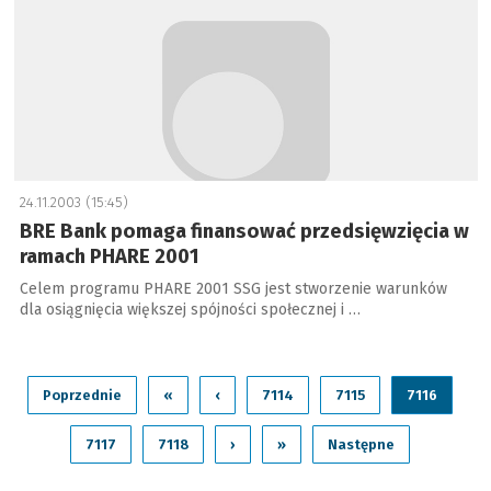
24.11.2003 (15:45)
BRE Bank pomaga finansować przedsięwzięcia w
ramach PHARE 2001
Celem programu PHARE 2001 SSG jest stworzenie warunków
dla osiągnięcia większej spójności społecznej i …
Poprzednie
«
‹
7114
7115
7116
7117
7118
›
»
Następne