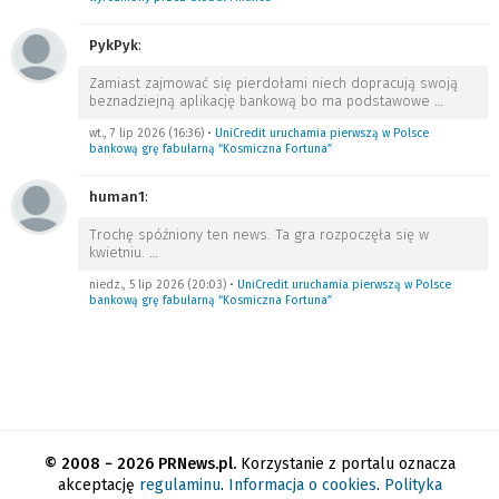
PykPyk
:
Zamiast zajmować się pierdołami niech dopracują swoją
beznadziejną aplikację bankową bo ma podstawowe
…
wt., 7 lip 2026 (16:36)
•
UniCredit uruchamia pierwszą w Polsce
bankową grę fabularną “Kosmiczna Fortuna”
human1
:
Trochę spóźniony ten news. Ta gra rozpoczęła się w
kwietniu.
…
niedz., 5 lip 2026 (20:03)
•
UniCredit uruchamia pierwszą w Polsce
bankową grę fabularną “Kosmiczna Fortuna”
© 2008 − 2026 PRNews.pl.
Korzystanie z portalu oznacza
akceptację
regulaminu
.
Informacja o cookies
.
Polityka