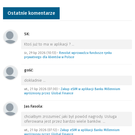
Ostatnie komentarze
SK
:
Ktoś już to ma w aplikacji ?
…
śr., 29 lip 2026 (10:13)
•
Revolut wprowadza fundusze rynku
prywatnego dla klientów w Polsce
gość
:
dokładnie
…
wt., 21 lip 2026 (07:30)
•
Zakup eSIM w aplikacji Banku Millennium
wyróżniony przez Global Finance
Jas Fasola
:
chciałbym zrozumieć jaki był powód nagrody. Usługa
oferowana jest przez bardzo wiele banków.
…
wt., 21 lip 2026 (07:12)
•
Zakup eSIM w aplikacji Banku Millennium
wyróżniony przez Global Finance