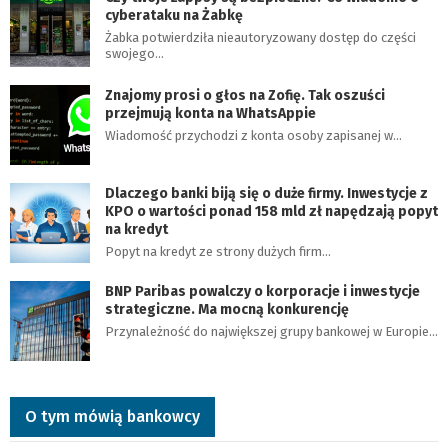
cyberataku na Żabkę
Żabka potwierdziła nieautoryzowany dostęp do części
swojego…
Znajomy prosi o głos na Zofię. Tak oszuści
przejmują konta na WhatsAppie
Wiadomość przychodzi z konta osoby zapisanej w…
Dlaczego banki biją się o duże firmy. Inwestycje z
KPO o wartości ponad 158 mld zł napędzają popyt
na kredyt
Popyt na kredyt ze strony dużych firm…
BNP Paribas powalczy o korporacje i inwestycje
strategiczne. Ma mocną konkurencję
Przynależność do największej grupy bankowej w Europie…
O tym mówią bankowcy