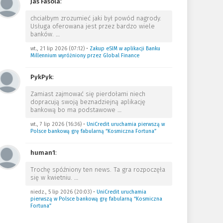
Jas Fasola
:
chciałbym zrozumieć jaki był powód nagrody.
Usługa oferowana jest przez bardzo wiele
banków.
…
wt., 21 lip 2026 (07:12)
•
Zakup eSIM w aplikacji Banku
Millennium wyróżniony przez Global Finance
PykPyk
:
Zamiast zajmować się pierdołami niech
dopracują swoją beznadziejną aplikację
bankową bo ma podstawowe
…
wt., 7 lip 2026 (16:36)
•
UniCredit uruchamia pierwszą w
Polsce bankową grę fabularną “Kosmiczna Fortuna”
human1
:
Trochę spóźniony ten news. Ta gra rozpoczęła
się w kwietniu.
…
niedz., 5 lip 2026 (20:03)
•
UniCredit uruchamia
pierwszą w Polsce bankową grę fabularną “Kosmiczna
Fortuna”