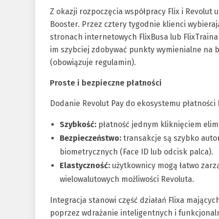
Z okazji rozpoczęcia współpracy Flix i Revolut
Booster. Przez cztery tygodnie klienci wybiera
stronach internetowych FlixBusa lub FlixTraina
im szybciej zdobywać punkty wymienialne na be
(obowiązuje regulamin).
Proste i bezpieczne płatności
Dodanie Revolut Pay do ekosystemu płatności F
Szybkość:
płatność jednym kliknięciem elim
Bezpieczeństwo:
transakcje są szybko autor
biometrycznych (Face ID lub odcisk palca).
Elastyczność:
użytkownicy mogą łatwo zarz
wielowalutowych możliwości Revoluta.
Integracja stanowi część działań Flixa mający
poprzez wdrażanie inteligentnych i funkcjonaln