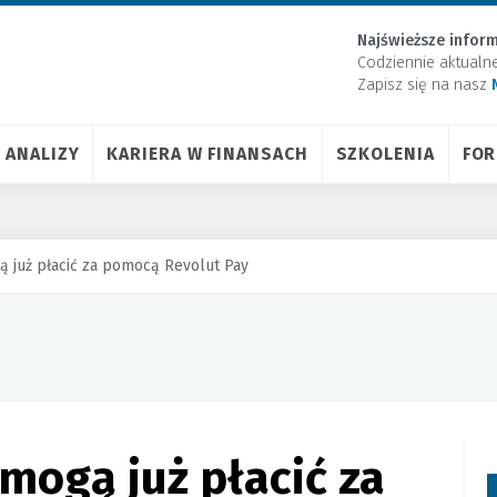
Najświeższe inform
Codziennie aktualn
Zapisz się na nasz
ANALIZY
KARIERA W FINANSACH
SZKOLENIA
FO
ą już płacić za pomocą Revolut Pay
 mogą już płacić za