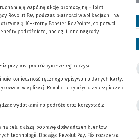
 uruchamiają wspólną akcję promocyjną – Joint
jący Revolut Pay podczas płatności w aplikacjach i na
 otrzymają 10-krotny Booster RevPoints, co pozwoli
nefity podróżnicze, noclegi i inne nagrody
lix przynosi podróżnym szereg korzyści:
inuje konieczność ręcznego wpisywania danych karty.
yzowane w aplikacji Revolut przy użyciu zabezpieczeń
ądzać wydatkami na podróże oraz korzystać z
ch na celu dalszą poprawę doświadczeń klientów
ych technologii. Dodając Revolut Pay, Flix rozszerza