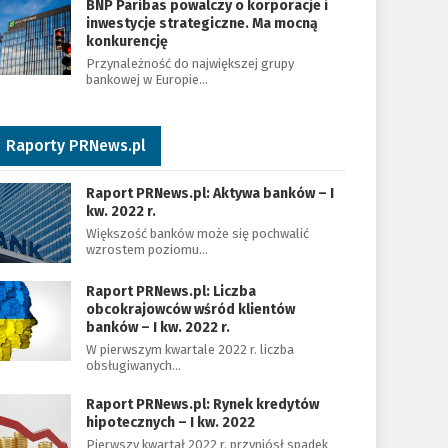
BNP Paribas powalczy o korporacje i
inwestycje strategiczne. Ma mocną
konkurencję
Przynależność do największej grupy
bankowej w Europie…
Raporty PRNews.pl
Raport PRNews.pl: Aktywa banków – I
kw. 2022 r.
Większość banków może się pochwalić
wzrostem poziomu…
Raport PRNews.pl: Liczba
obcokrajowców wśród klientów
banków – I kw. 2022 r.
W pierwszym kwartale 2022 r. liczba
obsługiwanych…
Raport PRNews.pl: Rynek kredytów
hipotecznych – I kw. 2022
Pierwszy kwartał 2022 r. przyniósł spadek