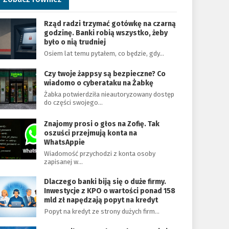
Rząd radzi trzymać gotówkę na czarną
godzinę. Banki robią wszystko, żeby
było o nią trudniej
Osiem lat temu pytałem, co będzie, gdy…
Czy twoje żappsy są bezpieczne? Co
wiadomo o cyberataku na Żabkę
Żabka potwierdziła nieautoryzowany dostęp
do części swojego…
Znajomy prosi o głos na Zofię. Tak
oszuści przejmują konta na
WhatsAppie
Wiadomość przychodzi z konta osoby
zapisanej w…
Dlaczego banki biją się o duże firmy.
Inwestycje z KPO o wartości ponad 158
mld zł napędzają popyt na kredyt
Popyt na kredyt ze strony dużych firm…