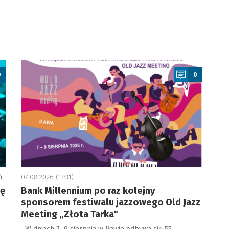
a
0
0
ń
07.08.2026 (13:31)
ję
Bank Millennium po raz kolejny
sponsorem festiwalu jazzowego Old Jazz
Meeting „Złota Tarka"