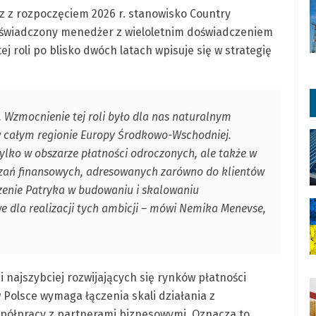
z z rozpoczęciem 2026 r. stanowisko Country
doświadczony menedżer z wieloletnim doświadczeniem
j roli po blisko dwóch latach wpisuje się w strategię
 Wzmocnienie tej roli było dla nas naturalnym
w całym regionie Europy Środkowo-Wschodniej.
ylko w obszarze płatności odroczonych, ale także w
iązań finansowych, adresowanych zarówno do klientów
zenie Patryka w budowaniu i skalowaniu
 dla realizacji tych ambicji – mówi Nemika Menevse,
 najszybciej rozwijających się rynków płatności
 Polsce wymaga łączenia skali działania z
spółpracy z partnerami biznesowymi. Oznacza to