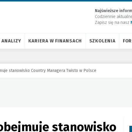
Najświeższe inform
Codziennie aktualn
Zapisz się na nasz
ANALIZY
KARIERA W FINANSACH
SZKOLENIA
FO
jmuje stanowisko Country Managera Twisto w Polsce
 obejmuje stanowisko