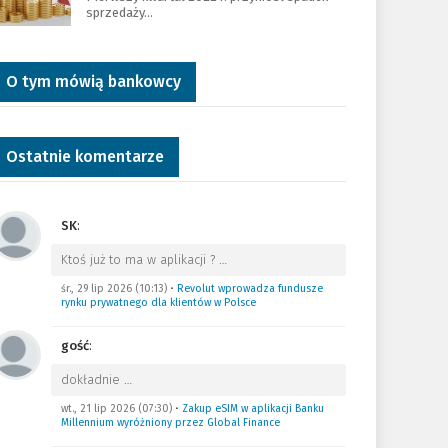
sprzedaży…
O tym mówią bankowcy
Ostatnie komentarze
SK
:
Ktoś już to ma w aplikacji ?
…
śr., 29 lip 2026 (10:13)
•
Revolut wprowadza fundusze
rynku prywatnego dla klientów w Polsce
gość
:
dokładnie
…
wt., 21 lip 2026 (07:30)
•
Zakup eSIM w aplikacji Banku
Millennium wyróżniony przez Global Finance