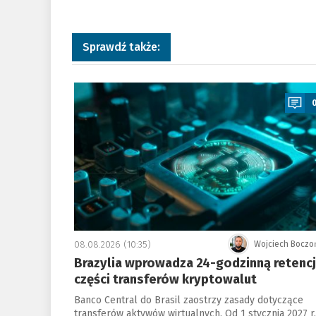
Sprawdź także:
a
08.08.2026 (10:35)
Wojciech Boczo
Brazylia wprowadza 24-godzinną retenc
części transferów kryptowalut
Banco Central do Brasil zaostrzy zasady dotyczące
transferów aktywów wirtualnych. Od 1 stycznia 2027 r.