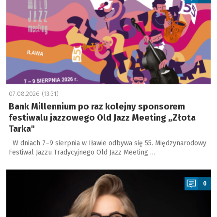
07.08.2026 (13:31)
Bank Millennium po raz kolejny sponsorem
festiwalu jazzowego Old Jazz Meeting „Złota
Tarka"
W dniach 7–9 sierpnia w Iławie odbywa się 55. Międzynarodowy
Festiwal Jazzu Tradycyjnego Old Jazz Meeting …
a
0