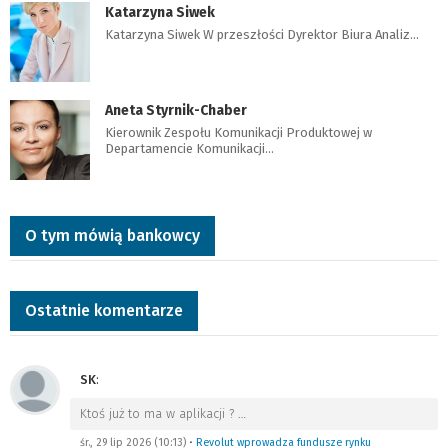
Katarzyna Siwek
Katarzyna Siwek W przeszłości Dyrektor Biura Analiz…
Aneta Styrnik-Chaber
Kierownik Zespołu Komunikacji Produktowej w
Departamencie Komunikacji…
O tym mówią bankowcy
Ostatnie komentarze
SK
:
Ktoś już to ma w aplikacji ?
…
śr., 29 lip 2026 (10:13)
•
Revolut wprowadza fundusze rynku