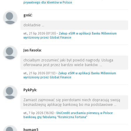
prywatnego dla klientów w Polsce
gość
:
dokładnie
…
wt., 21 lip 2026 (07:30)
•
Zakup eSIM w aplikacji Banku Millennium
wyróżniony przez Global Finance
Jas Fasola
:
chciałbym zrozumieć jaki był powód nagrody. Usługa
oferowana jest przez bardzo wiele banków.
…
wt., 21 lip 2026 (07:12)
•
Zakup eSIM w aplikacji Banku Millennium
wyróżniony przez Global Finance
PykPyk
:
Zamiast zajmować się pierdołami niech dopracują swoją
beznadziejną aplikację bankową bo ma podstawowe
…
wt., 7 lip 2026 (16:36)
•
UniCredit uruchamia pierwszą w Polsce
bankową grę fabularną “Kosmiczna Fortuna”
human1
: