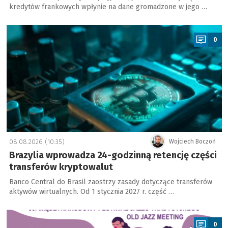
kredytów frankowych wpłynie na dane gromadzone w jego …
a
0
08.08.2026 (10:35)
Wojciech Boczoń
Brazylia wprowadza 24-godzinną retencję części
transferów kryptowalut
Banco Central do Brasil zaostrzy zasady dotyczące transferów
aktywów wirtualnych. Od 1 stycznia 2027 r. część …
a
0