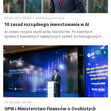
06.08.2026 (20:34) –
informacja prasowa
10 zasad rozsądnego inwestowania w AI
AI znowu rozpala wyobraźnię inwestorów. Po świetnych
wynikach kwartalnych największych spółek technologicznych …
a
0
06.08.2026 (20:16)
GPW i Ministerstwo Finansów o Osobistych