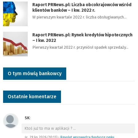
Raport PRNews.pl: Liczba obcokrajowców wśród
klientów banków – I kw. 2022 r.
W pierwszym kwartale 2022 r. liczba obsługiwanych…
Raport PRNews.pl: Rynek kredytów hipotecznych
– I kw. 2022
Pierwszy kwartał 2022 r. przyniósł spadek sprzedaży…
O tym mówią bankowcy
Ostatnie komentarze
SK
:
Ktoś już to ma w aplikacji ?
…
śr., 29 lip 2026 (10:13)
•
Revolut wprowadza fundusze rynku