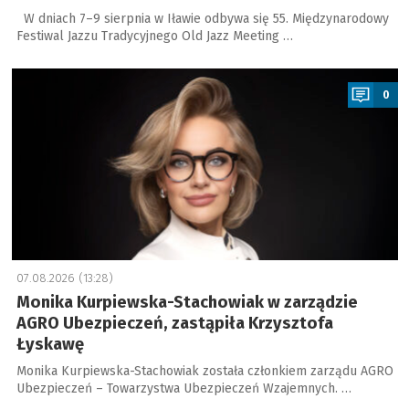
W dniach 7–9 sierpnia w Iławie odbywa się 55. Międzynarodowy
Festiwal Jazzu Tradycyjnego Old Jazz Meeting …
a
0
07.08.2026 (13:28)
Monika Kurpiewska-Stachowiak w zarządzie
AGRO Ubezpieczeń, zastąpiła Krzysztofa
Łyskawę
Monika Kurpiewska-Stachowiak została członkiem zarządu AGRO
Ubezpieczeń – Towarzystwa Ubezpieczeń Wzajemnych. …