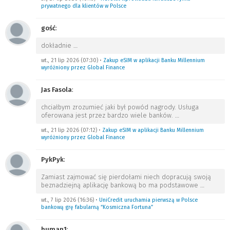
prywatnego dla klientów w Polsce
gość
:
dokładnie
…
wt., 21 lip 2026 (07:30)
•
Zakup eSIM w aplikacji Banku Millennium
wyróżniony przez Global Finance
Jas Fasola
:
chciałbym zrozumieć jaki był powód nagrody. Usługa
oferowana jest przez bardzo wiele banków.
…
wt., 21 lip 2026 (07:12)
•
Zakup eSIM w aplikacji Banku Millennium
wyróżniony przez Global Finance
PykPyk
:
Zamiast zajmować się pierdołami niech dopracują swoją
beznadziejną aplikację bankową bo ma podstawowe
…
wt., 7 lip 2026 (16:36)
•
UniCredit uruchamia pierwszą w Polsce
bankową grę fabularną “Kosmiczna Fortuna”
human1
: