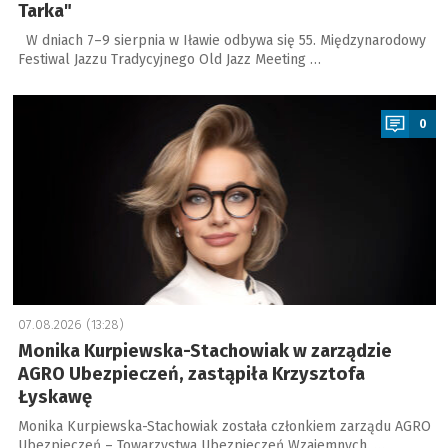
Tarka"
W dniach 7–9 sierpnia w Iławie odbywa się 55. Międzynarodowy
Festiwal Jazzu Tradycyjnego Old Jazz Meeting …
a
0
07.08.2026 (13:28)
Monika Kurpiewska-Stachowiak w zarządzie
AGRO Ubezpieczeń, zastąpiła Krzysztofa
Łyskawę
Monika Kurpiewska-Stachowiak została członkiem zarządu AGRO
Ubezpieczeń – Towarzystwa Ubezpieczeń Wzajemnych. …