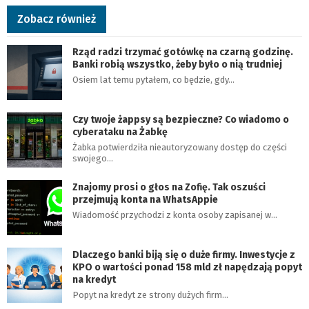
Zobacz również
Rząd radzi trzymać gotówkę na czarną godzinę.
Banki robią wszystko, żeby było o nią trudniej
Osiem lat temu pytałem, co będzie, gdy…
Czy twoje żappsy są bezpieczne? Co wiadomo o
cyberataku na Żabkę
Żabka potwierdziła nieautoryzowany dostęp do części
swojego…
Znajomy prosi o głos na Zofię. Tak oszuści
przejmują konta na WhatsAppie
Wiadomość przychodzi z konta osoby zapisanej w…
Dlaczego banki biją się o duże firmy. Inwestycje z
KPO o wartości ponad 158 mld zł napędzają popyt
na kredyt
Popyt na kredyt ze strony dużych firm…