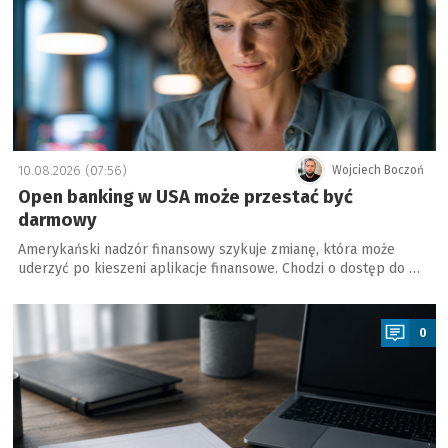
10.08.2026 (07:56)
Wojciech Boczoń
Open banking w USA może przestać być
darmowy
Amerykański nadzór finansowy szykuje zmianę, która może
uderzyć po kieszeni aplikacje finansowe. Chodzi o dostęp do …
a
0