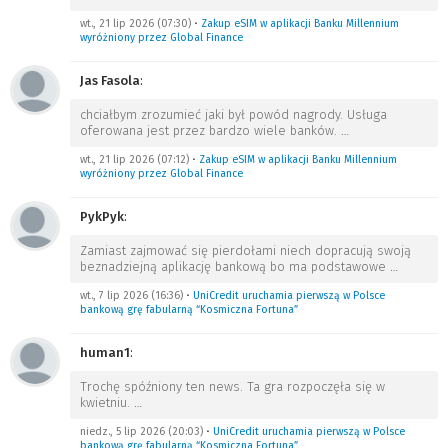
wt., 21 lip 2026 (07:30)
•
Zakup eSIM w aplikacji Banku Millennium
wyróżniony przez Global Finance
Jas Fasola
:
chciałbym zrozumieć jaki był powód nagrody. Usługa
oferowana jest przez bardzo wiele banków.
…
wt., 21 lip 2026 (07:12)
•
Zakup eSIM w aplikacji Banku Millennium
wyróżniony przez Global Finance
PykPyk
:
Zamiast zajmować się pierdołami niech dopracują swoją
beznadziejną aplikację bankową bo ma podstawowe
…
wt., 7 lip 2026 (16:36)
•
UniCredit uruchamia pierwszą w Polsce
bankową grę fabularną “Kosmiczna Fortuna”
human1
:
Trochę spóźniony ten news. Ta gra rozpoczęła się w
kwietniu.
…
niedz., 5 lip 2026 (20:03)
•
UniCredit uruchamia pierwszą w Polsce
bankową grę fabularną “Kosmiczna Fortuna”