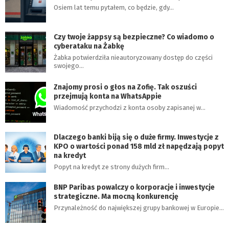
Osiem lat temu pytałem, co będzie, gdy…
Czy twoje żappsy są bezpieczne? Co wiadomo o
cyberataku na Żabkę
Żabka potwierdziła nieautoryzowany dostęp do części
swojego…
Znajomy prosi o głos na Zofię. Tak oszuści
przejmują konta na WhatsAppie
Wiadomość przychodzi z konta osoby zapisanej w…
Dlaczego banki biją się o duże firmy. Inwestycje z
KPO o wartości ponad 158 mld zł napędzają popyt
na kredyt
Popyt na kredyt ze strony dużych firm…
BNP Paribas powalczy o korporacje i inwestycje
strategiczne. Ma mocną konkurencję
Przynależność do największej grupy bankowej w Europie…