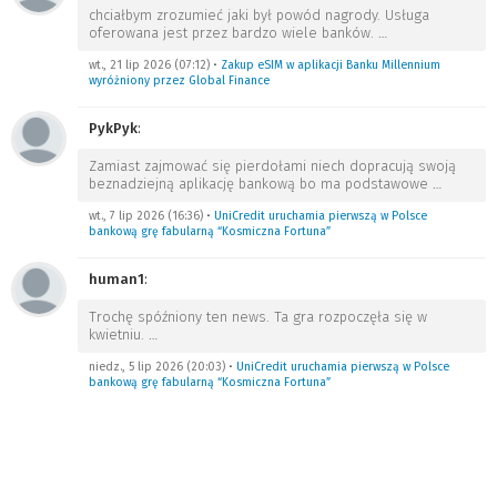
chciałbym zrozumieć jaki był powód nagrody. Usługa
oferowana jest przez bardzo wiele banków.
…
wt., 21 lip 2026 (07:12)
•
Zakup eSIM w aplikacji Banku Millennium
wyróżniony przez Global Finance
PykPyk
:
Zamiast zajmować się pierdołami niech dopracują swoją
beznadziejną aplikację bankową bo ma podstawowe
…
wt., 7 lip 2026 (16:36)
•
UniCredit uruchamia pierwszą w Polsce
bankową grę fabularną “Kosmiczna Fortuna”
human1
:
Trochę spóźniony ten news. Ta gra rozpoczęła się w
kwietniu.
…
niedz., 5 lip 2026 (20:03)
•
UniCredit uruchamia pierwszą w Polsce
bankową grę fabularną “Kosmiczna Fortuna”