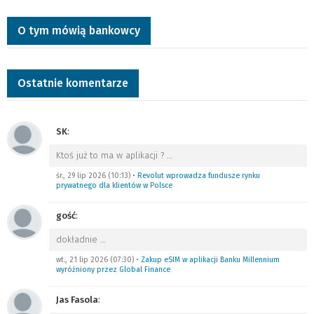
O tym mówią bankowcy
Ostatnie komentarze
SK
:
Ktoś już to ma w aplikacji ?
…
śr., 29 lip 2026 (10:13)
•
Revolut wprowadza fundusze rynku
prywatnego dla klientów w Polsce
gość
:
dokładnie
…
wt., 21 lip 2026 (07:30)
•
Zakup eSIM w aplikacji Banku Millennium
wyróżniony przez Global Finance
Jas Fasola
: