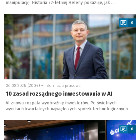
manipulację. Historia 72-letniej Heleny pokazuje, jak …
a
0
06.08.2026 (20:34) –
informacja prasowa
10 zasad rozsądnego inwestowania w AI
AI znowu rozpala wyobraźnię inwestorów. Po świetnych
wynikach kwartalnych największych spółek technologicznych …
a
0