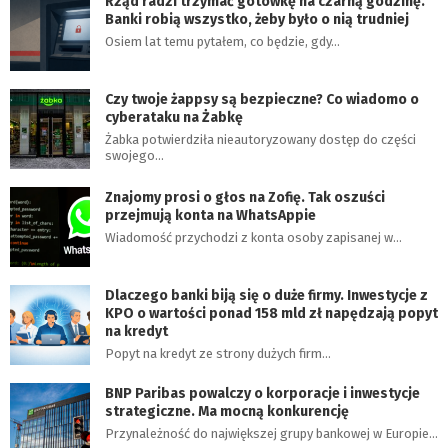
Rząd radzi trzymać gotówkę na czarną godzinę.
Banki robią wszystko, żeby było o nią trudniej
Osiem lat temu pytałem, co będzie, gdy…
Czy twoje żappsy są bezpieczne? Co wiadomo o
cyberataku na Żabkę
Żabka potwierdziła nieautoryzowany dostęp do części
swojego…
Znajomy prosi o głos na Zofię. Tak oszuści
przejmują konta na WhatsAppie
Wiadomość przychodzi z konta osoby zapisanej w…
Dlaczego banki biją się o duże firmy. Inwestycje z
KPO o wartości ponad 158 mld zł napędzają popyt
na kredyt
Popyt na kredyt ze strony dużych firm…
BNP Paribas powalczy o korporacje i inwestycje
strategiczne. Ma mocną konkurencję
Przynależność do największej grupy bankowej w Europie…