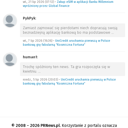
wt., 21 lip 2026 (07:12)
•
Zakup eSIM w aplikacji Banku Millennium
wyróżniony przez Global Finance
PykPyk
:
Zamiast zajmować się pierdołami niech dopracują swoją
beznadziejną aplikację bankową bo ma podstawowe
…
wt., 7 lip 2026 (16:36)
•
UniCredit uruchamia pierwszą w Polsce
bankową grę fabularną “Kosmiczna Fortuna”
human1
:
Trochę spóźniony ten news. Ta gra rozpoczęła się w
kwietniu.
…
niedz., 5 lip 2026 (20:03)
•
UniCredit uruchamia pierwszą w Polsce
bankową grę fabularną “Kosmiczna Fortuna”
© 2008 − 2026 PRNews.pl.
Korzystanie z portalu oznacza