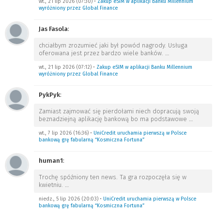
wt., 21 lip 2026 (07:30)
•
Zakup eSIM w aplikacji Banku Millennium
wyróżniony przez Global Finance
Jas Fasola
:
chciałbym zrozumieć jaki był powód nagrody. Usługa
oferowana jest przez bardzo wiele banków.
…
wt., 21 lip 2026 (07:12)
•
Zakup eSIM w aplikacji Banku Millennium
wyróżniony przez Global Finance
PykPyk
:
Zamiast zajmować się pierdołami niech dopracują swoją
beznadziejną aplikację bankową bo ma podstawowe
…
wt., 7 lip 2026 (16:36)
•
UniCredit uruchamia pierwszą w Polsce
bankową grę fabularną “Kosmiczna Fortuna”
human1
:
Trochę spóźniony ten news. Ta gra rozpoczęła się w
kwietniu.
…
niedz., 5 lip 2026 (20:03)
•
UniCredit uruchamia pierwszą w Polsce
bankową grę fabularną “Kosmiczna Fortuna”