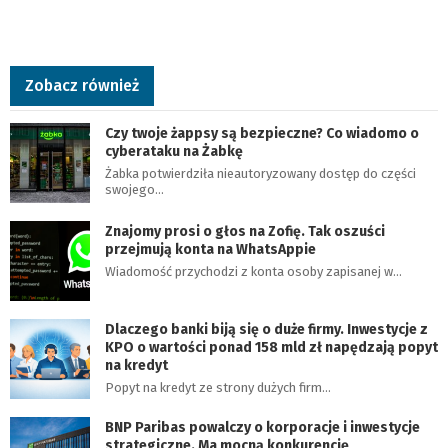
Zobacz również
Czy twoje żappsy są bezpieczne? Co wiadomo o
cyberataku na Żabkę
Żabka potwierdziła nieautoryzowany dostęp do części
swojego…
Znajomy prosi o głos na Zofię. Tak oszuści
przejmują konta na WhatsAppie
Wiadomość przychodzi z konta osoby zapisanej w…
Dlaczego banki biją się o duże firmy. Inwestycje z
KPO o wartości ponad 158 mld zł napędzają popyt
na kredyt
Popyt na kredyt ze strony dużych firm…
BNP Paribas powalczy o korporacje i inwestycje
strategiczne. Ma mocną konkurencję