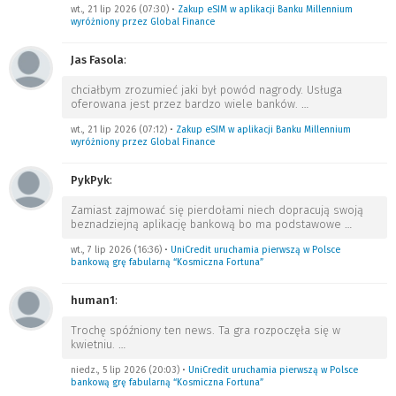
wt., 21 lip 2026 (07:30)
•
Zakup eSIM w aplikacji Banku Millennium
wyróżniony przez Global Finance
Jas Fasola
:
chciałbym zrozumieć jaki był powód nagrody. Usługa
oferowana jest przez bardzo wiele banków.
…
wt., 21 lip 2026 (07:12)
•
Zakup eSIM w aplikacji Banku Millennium
wyróżniony przez Global Finance
PykPyk
:
Zamiast zajmować się pierdołami niech dopracują swoją
beznadziejną aplikację bankową bo ma podstawowe
…
wt., 7 lip 2026 (16:36)
•
UniCredit uruchamia pierwszą w Polsce
bankową grę fabularną “Kosmiczna Fortuna”
human1
:
Trochę spóźniony ten news. Ta gra rozpoczęła się w
kwietniu.
…
niedz., 5 lip 2026 (20:03)
•
UniCredit uruchamia pierwszą w Polsce
bankową grę fabularną “Kosmiczna Fortuna”