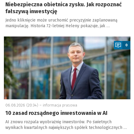
Niebezpieczna obietnica zysku. Jak rozpoznać
fałszywą inwestycję
Jedno kliknięcie może uruchomić precyzyjnie zaplanowaną
manipulację. Historia 72-letniej Heleny pokazuje, jak …
a
0
06.08.2026 (20:34) –
informacja prasowa
10 zasad rozsądnego inwestowania w AI
AI znowu rozpala wyobraźnię inwestorów. Po świetnych
wynikach kwartalnych największych spółek technologicznych …