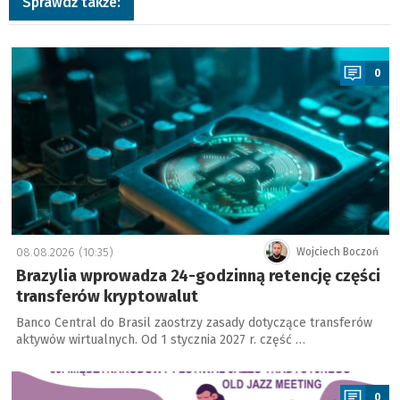
Sprawdź także:
a
0
08.08.2026 (10:35)
Wojciech Boczoń
Brazylia wprowadza 24-godzinną retencję części
transferów kryptowalut
Banco Central do Brasil zaostrzy zasady dotyczące transferów
aktywów wirtualnych. Od 1 stycznia 2027 r. część …
a
0