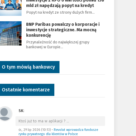
Inwestycje z KPO o wartości ponad 158
mld zł napędzają popyt na kredyt
Popyt na kredyt ze strony dużych firm…
BNP Paribas powalczy o korporacje i
inwestycje strategiczne. Ma mocną
konkurencję
Przynależność do największej grupy
bankowej w Europie…
O tym mówią bankowcy
Ostatnie komentarze
SK
:
Ktoś już to ma w aplikacji ?
…
śr., 29 lip 2026 (10:13)
•
Revolut wprowadza fundusze
rynku prywatnego dla klientów w Polsce