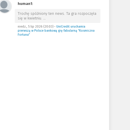
human1
:
Trochę spóźniony ten news. Ta gra rozpoczęła
się w kwietniu.
…
niedz., 5 lip 2026 (20:03)
•
UniCredit uruchamia
pierwszą w Polsce bankową grę fabularną “Kosmiczna
Fortuna”