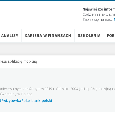
Najświeższe inform
Codziennie aktualn
Zapisz się na nasz
ANALIZY
KARIERA W FINANSACH
SZKOLENIA
FO
ieża aplikację mobilną
uniwersalnym założonym w 1919 r. Od roku 2004 jest spółką akcyjną
iwersalny w Polsce.
rt/wizytowka/pko-bank-polski