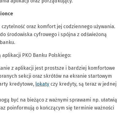
nia aplikacji oraz porządkujący.
cionce
a czytelność oraz komfort jej codziennego używania.
 do środowiska cyfrowego i spójna z odświeżoną
 banku.
 aplikacji PKO Banku Polskiego:
anie z aplikacji jest prostsze i bardziej komfortowe
branych sekcji oraz skrótów na ekranie startowym
karty kredytowe,
lokaty
czy kredyty, są teraz w jednej
gą być na bieżąco z ważnymi sprawami np. ułatwią
raz poinformują o kończącym się terminie ważności