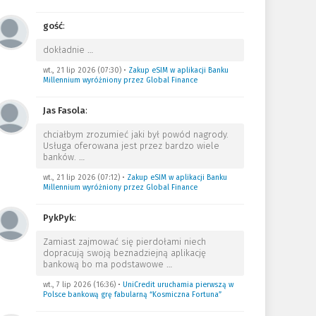
gość
:
dokładnie
…
wt., 21 lip 2026 (07:30)
•
Zakup eSIM w aplikacji Banku
Millennium wyróżniony przez Global Finance
Jas Fasola
:
chciałbym zrozumieć jaki był powód nagrody.
Usługa oferowana jest przez bardzo wiele
banków.
…
wt., 21 lip 2026 (07:12)
•
Zakup eSIM w aplikacji Banku
Millennium wyróżniony przez Global Finance
PykPyk
:
Zamiast zajmować się pierdołami niech
dopracują swoją beznadziejną aplikację
bankową bo ma podstawowe
…
wt., 7 lip 2026 (16:36)
•
UniCredit uruchamia pierwszą w
Polsce bankową grę fabularną “Kosmiczna Fortuna”