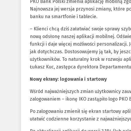
PKO Bank Polski zmienia aplikację mobilną zgo
Najnowsza jej wersja przynosi zmiany, które po
banku na smartfonie i tablecie.
– Klienci chcą dziś załatwiać swoje sprawy szy
nową odsłonę naszej aplikacji mobilnej. Odświ
funkcji i daje więcej możliwości personalizacji.
jak dotychczas. Dostosowujemy ją tak, by jesz
użytkowników. To naturalny krok w rozwoju apl
Łukasz Kuc, zastępca dyrektora Departamentu
Nowy ekrany: logowania i startowy
Wśród najważniejszych zmian użytkownicy zauw
zalogowaniem – ikonę IKO zastąpiło logo PKO 
Po zalogowaniu zmienił się ekran startowy apli
ułatwić codzienne korzystanie z najważniejszyc