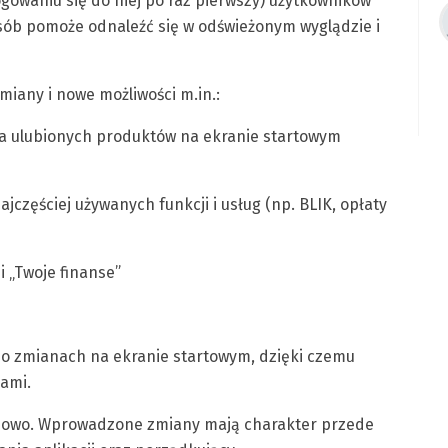
alogowaniu się do niej po raz pierwszy) użytkowników
sób pomoże odnaleźć się w odświeżonym wyglądzie i
miany i nowe możliwości m.in.:
ia ulubionych produktów na ekranie startowym
jczęściej używanych funkcji i usług (np. BLIK, opłaty
 „Twoje finanse”
 o zmianach na ekranie startowym, dzięki czemu
jami.
pniowo. Wprowadzone zmiany mają charakter przede