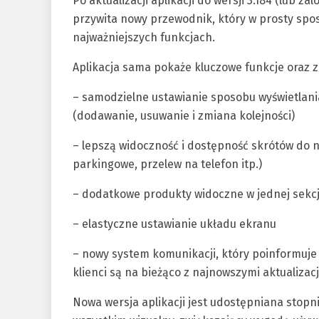
Po aktualizacji aplikacji do wersji 3.184 (lub z
przywita nowy przewodnik, który w prosty spo
najważniejszych funkcjach.
Aplikacja sama pokaże kluczowe funkcje oraz z
– samodzielne ustawianie sposobu wyświetlan
(dodawanie, usuwanie i zmiana kolejności)
– lepszą widoczność i dostępność skrótów do na
parkingowe, przelew na telefon itp.)
– dodatkowe produkty widoczne w jednej sekcji
– elastyczne ustawianie układu ekranu
– nowy system komunikacji, który poinformuje
klienci są na bieżąco z najnowszymi aktualizac
Nowa wersja aplikacji jest udostępniana sto