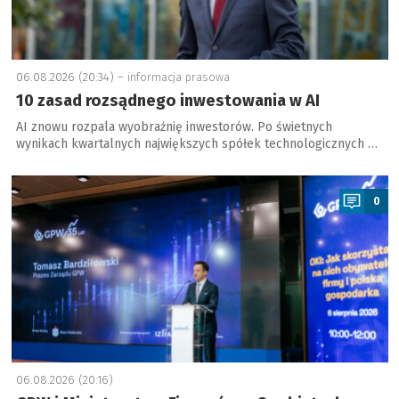
06.08.2026 (20:34) –
informacja prasowa
10 zasad rozsądnego inwestowania w AI
AI znowu rozpala wyobraźnię inwestorów. Po świetnych
wynikach kwartalnych największych spółek technologicznych …
a
0
06.08.2026 (20:16)