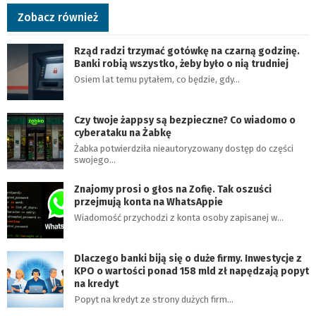
Zobacz również
Rząd radzi trzymać gotówkę na czarną godzinę.
Banki robią wszystko, żeby było o nią trudniej
Osiem lat temu pytałem, co będzie, gdy…
Czy twoje żappsy są bezpieczne? Co wiadomo o
cyberataku na Żabkę
Żabka potwierdziła nieautoryzowany dostęp do części
swojego…
Znajomy prosi o głos na Zofię. Tak oszuści
przejmują konta na WhatsAppie
Wiadomość przychodzi z konta osoby zapisanej w…
Dlaczego banki biją się o duże firmy. Inwestycje z
KPO o wartości ponad 158 mld zł napędzają popyt
na kredyt
Popyt na kredyt ze strony dużych firm…