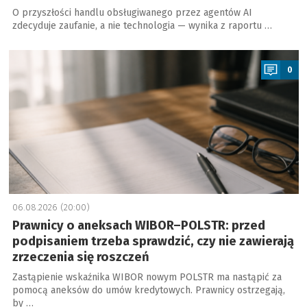
O przyszłości handlu obsługiwanego przez agentów AI
zdecyduje zaufanie, a nie technologia — wynika z raportu …
a
0
06.08.2026 (20:00)
Prawnicy o aneksach WIBOR–POLSTR: przed
podpisaniem trzeba sprawdzić, czy nie zawierają
zrzeczenia się roszczeń
Zastąpienie wskaźnika WIBOR nowym POLSTR ma nastąpić za
pomocą aneksów do umów kredytowych. Prawnicy ostrzegają,
by …