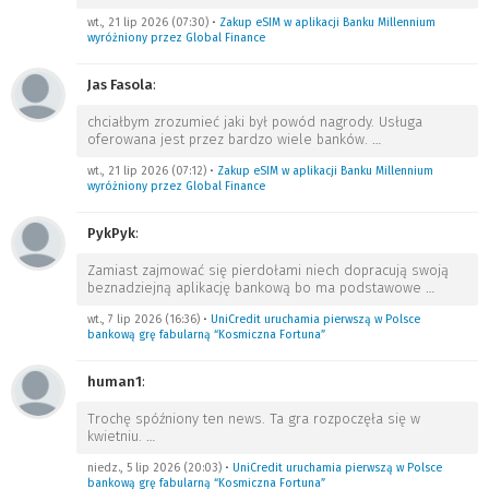
wt., 21 lip 2026 (07:30)
•
Zakup eSIM w aplikacji Banku Millennium
wyróżniony przez Global Finance
Jas Fasola
:
chciałbym zrozumieć jaki był powód nagrody. Usługa
oferowana jest przez bardzo wiele banków.
…
wt., 21 lip 2026 (07:12)
•
Zakup eSIM w aplikacji Banku Millennium
wyróżniony przez Global Finance
PykPyk
:
Zamiast zajmować się pierdołami niech dopracują swoją
beznadziejną aplikację bankową bo ma podstawowe
…
wt., 7 lip 2026 (16:36)
•
UniCredit uruchamia pierwszą w Polsce
bankową grę fabularną “Kosmiczna Fortuna”
human1
:
Trochę spóźniony ten news. Ta gra rozpoczęła się w
kwietniu.
…
niedz., 5 lip 2026 (20:03)
•
UniCredit uruchamia pierwszą w Polsce
bankową grę fabularną “Kosmiczna Fortuna”