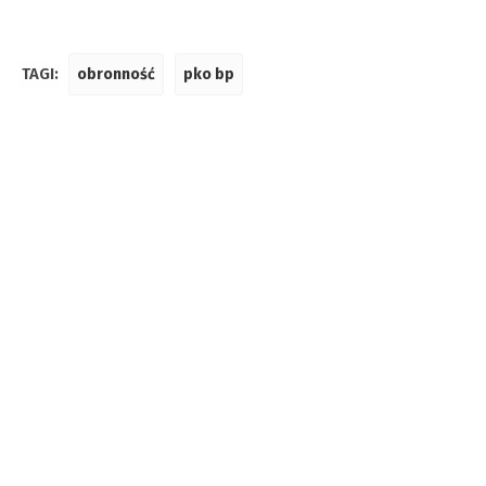
TAGI:
obronność
pko bp