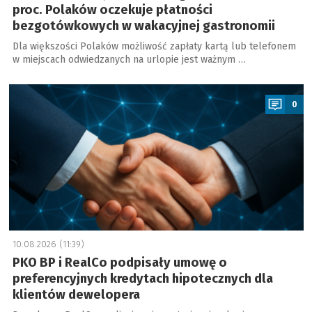
proc. Polaków oczekuje płatności
bezgotówkowych w wakacyjnej gastronomii
Dla większości Polaków możliwość zapłaty kartą lub telefonem
w miejscach odwiedzanych na urlopie jest ważnym …
a
0
10.08.2026 (11:39)
PKO BP i RealCo podpisały umowę o
preferencyjnych kredytach hipotecznych dla
klientów dewelopera