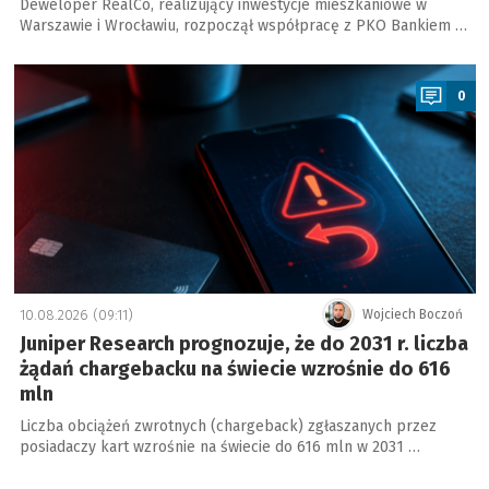
Deweloper RealCo, realizujący inwestycje mieszkaniowe w
Warszawie i Wrocławiu, rozpoczął współpracę z PKO Bankiem …
a
0
10.08.2026 (09:11)
Wojciech Boczoń
Juniper Research prognozuje, że do 2031 r. liczba
żądań chargebacku na świecie wzrośnie do 616
mln
Liczba obciążeń zwrotnych (chargeback) zgłaszanych przez
posiadaczy kart wzrośnie na świecie do 616 mln w 2031 …