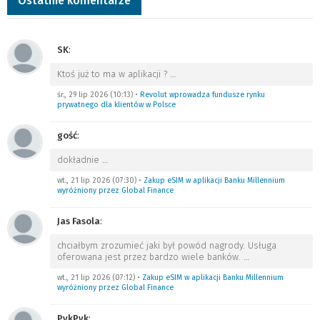
Ostatnie komentarze
SK
:
Ktoś już to ma w aplikacji ?
…
śr., 29 lip 2026 (10:13)
•
Revolut wprowadza fundusze rynku
prywatnego dla klientów w Polsce
gość
:
dokładnie
…
wt., 21 lip 2026 (07:30)
•
Zakup eSIM w aplikacji Banku Millennium
wyróżniony przez Global Finance
Jas Fasola
:
chciałbym zrozumieć jaki był powód nagrody. Usługa
oferowana jest przez bardzo wiele banków.
…
wt., 21 lip 2026 (07:12)
•
Zakup eSIM w aplikacji Banku Millennium
wyróżniony przez Global Finance
PykPyk
: