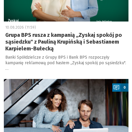
10.08.2026 (11:59)
Grupa BPS rusza z kampanią „Zyskaj spokój po
sąsiedzku" z Pauliną Krupińską i Sebastianem
Karpielem-Bułecką
Banki Spółdzielcze z Grupy BPS i Bank BPS rozpoczęły
kampanię reklamową pod hasłem „Zyskaj spokój po sąsiedzku".
…
a
0