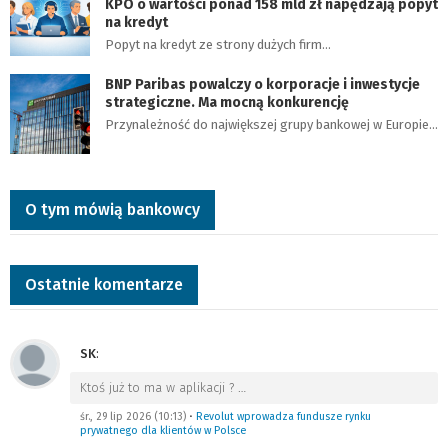
KPO o wartości ponad 158 mld zł napędzają popyt
na kredyt
Popyt na kredyt ze strony dużych firm…
BNP Paribas powalczy o korporacje i inwestycje
strategiczne. Ma mocną konkurencję
Przynależność do największej grupy bankowej w Europie…
O tym mówią bankowcy
Ostatnie komentarze
SK
:
Ktoś już to ma w aplikacji ?
…
śr., 29 lip 2026 (10:13)
•
Revolut wprowadza fundusze rynku
prywatnego dla klientów w Polsce