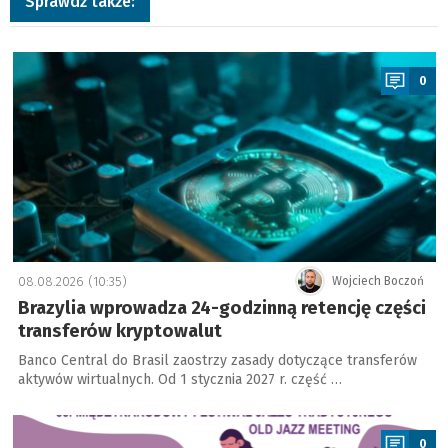
Sprawdź także:
a
0
08.08.2026 (10:35)
Wojciech Boczoń
Brazylia wprowadza 24-godzinną retencję części
transferów kryptowalut
Banco Central do Brasil zaostrzy zasady dotyczące transferów
aktywów wirtualnych. Od 1 stycznia 2027 r. część …
a
0