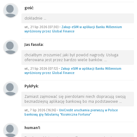
gość
:
dokładnie
…
wt., 21 lip 2026 (07:30)
•
Zakup eSIM w aplikacji Banku Millennium
wyróżniony przez Global Finance
Jas Fasola
:
chciałbym zrozumieć jaki był powód nagrody. Usługa
oferowana jest przez bardzo wiele banków.
…
wt., 21 lip 2026 (07:12)
•
Zakup eSIM w aplikacji Banku Millennium
wyróżniony przez Global Finance
PykPyk
:
Zamiast zajmować się pierdołami niech dopracują swoją
beznadziejną aplikację bankową bo ma podstawowe
…
wt., 7 lip 2026 (16:36)
•
UniCredit uruchamia pierwszą w Polsce
bankową grę fabularną “Kosmiczna Fortuna”
human1
: