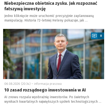
Niebezpieczna obietnica zysku. Jak rozpoznać
fałszywą inwestycję
Jedno kliknięcie może uruchomić precyzyjnie zaplanowaną
manipulację. Historia 72-letniej Heleny pokazuje, jak …
a
0
06.08.2026 (20:34) –
informacja prasowa
10 zasad rozsądnego inwestowania w AI
AI znowu rozpala wyobraźnię inwestorów. Po świetnych
wynikach kwartalnych największych spółek technologicznych …