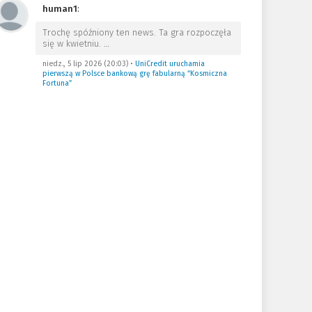
human1
:
Trochę spóźniony ten news. Ta gra rozpoczęła
się w kwietniu.
…
niedz., 5 lip 2026 (20:03)
•
UniCredit uruchamia
pierwszą w Polsce bankową grę fabularną “Kosmiczna
Fortuna”