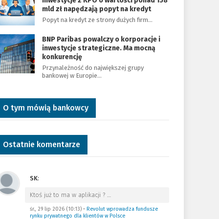
Inwestycje z KPO o wartości ponad 158
mld zł napędzają popyt na kredyt
Popyt na kredyt ze strony dużych firm…
BNP Paribas powalczy o korporacje i
inwestycje strategiczne. Ma mocną
konkurencję
Przynależność do największej grupy
bankowej w Europie…
O tym mówią bankowcy
Ostatnie komentarze
SK
:
Ktoś już to ma w aplikacji ?
…
śr., 29 lip 2026 (10:13)
•
Revolut wprowadza fundusze
rynku prywatnego dla klientów w Polsce