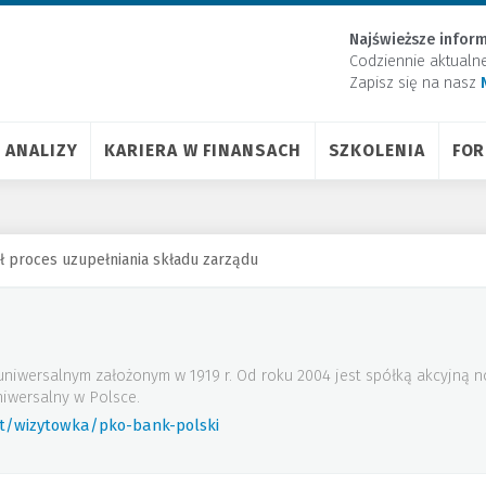
Najświeższe inform
Codziennie aktualn
Zapisz się na nasz
ANALIZY
KARIERA W FINANSACH
SZKOLENIA
FO
 proces uzupełniania składu zarządu
uniwersalnym założonym w 1919 r. Od roku 2004 jest spółką akcyjną
iwersalny w Polsce.
rt/wizytowka/pko-bank-polski