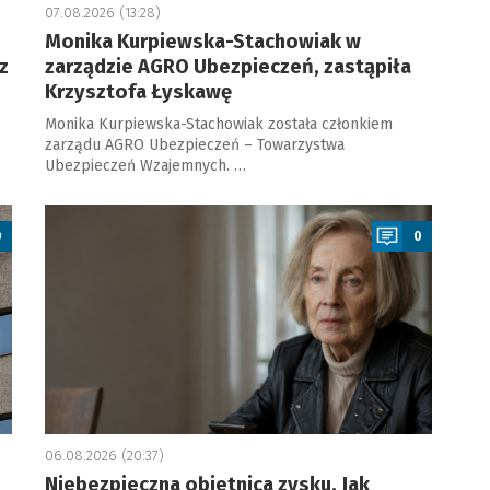
07.08.2026 (13:28)
Monika Kurpiewska-Stachowiak w
z
zarządzie AGRO Ubezpieczeń, zastąpiła
Krzysztofa Łyskawę
Monika Kurpiewska-Stachowiak została członkiem
zarządu AGRO Ubezpieczeń – Towarzystwa
Ubezpieczeń Wzajemnych. …
a
0
0
06.08.2026 (20:37)
Niebezpieczna obietnica zysku. Jak