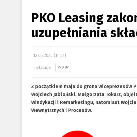
PKO Leasing zako
uzupełniania skł
12.05.2025 (14:21)
PKO BP
Z początkiem maja do grona wiceprezesów PK
Wojciech Jabłoński. Małgorzata Tokarz, obję
Windykacji i Remarketingu, natomiast Wojcie
Wewnętrznych i Procesów.