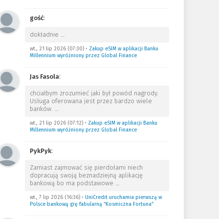
gość
:
dokładnie
…
wt., 21 lip 2026 (07:30)
•
Zakup eSIM w aplikacji Banku
Millennium wyróżniony przez Global Finance
Jas Fasola
:
chciałbym zrozumieć jaki był powód nagrody.
Usługa oferowana jest przez bardzo wiele
banków.
…
wt., 21 lip 2026 (07:12)
•
Zakup eSIM w aplikacji Banku
Millennium wyróżniony przez Global Finance
PykPyk
:
Zamiast zajmować się pierdołami niech
dopracują swoją beznadziejną aplikację
bankową bo ma podstawowe
…
wt., 7 lip 2026 (16:36)
•
UniCredit uruchamia pierwszą w
Polsce bankową grę fabularną “Kosmiczna Fortuna”