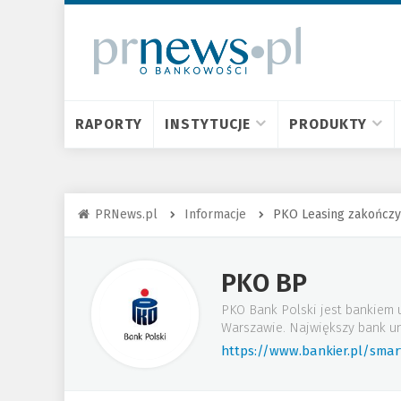
RAPORTY
INSTYTUCJE
PRODUKTY
PRNews.pl
Informacje
PKO Leasing zakończył
PKO BP
PKO Bank Polski jest bankiem 
Warszawie. Największy bank un
https://www.bankier.pl/sma