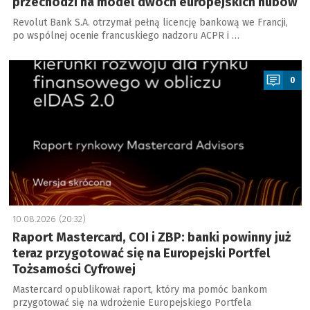
przechodzi na model dwóch europejskich hubów
Revolut Bank S.A. otrzymał pełną licencję bankową we Francji,
po wspólnej ocenie francuskiego nadzoru ACPR i …
a
0
10.08.2026 (20:32)
Raport Mastercard, COI i ZBP: banki powinny już
teraz przygotować się na Europejski Portfel
Tożsamości Cyfrowej
Mastercard opublikował raport, który ma pomóc bankom
przygotować się na wdrożenie Europejskiego Portfela