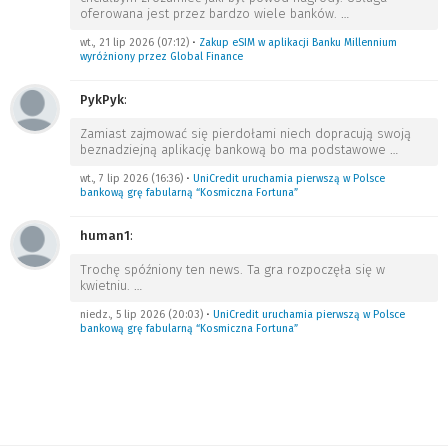
oferowana jest przez bardzo wiele banków.
…
wt., 21 lip 2026 (07:12)
•
Zakup eSIM w aplikacji Banku Millennium
wyróżniony przez Global Finance
PykPyk
:
Zamiast zajmować się pierdołami niech dopracują swoją
beznadziejną aplikację bankową bo ma podstawowe
…
wt., 7 lip 2026 (16:36)
•
UniCredit uruchamia pierwszą w Polsce
bankową grę fabularną “Kosmiczna Fortuna”
human1
:
Trochę spóźniony ten news. Ta gra rozpoczęła się w
kwietniu.
…
niedz., 5 lip 2026 (20:03)
•
UniCredit uruchamia pierwszą w Polsce
bankową grę fabularną “Kosmiczna Fortuna”