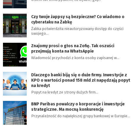
Czy twoje żappsy są bezpieczne? Co wiadomo o
cyberataku na Żabkę
Żabka potwierdziła nieautoryzowany dostęp do części
swojego…
Znajomy prosi o głos na Zofię. Tak oszuści
przejmują konta na WhatsAppie
Wiadomość przychodzi z konta osoby zapisanej w…
Dlaczego banki biją się o duże firmy. Inwestycje z
KPO o wartości ponad 158 mld zł napędzają popyt
na kredyt
Popyt na kredyt ze strony dużych firm…
BNP Paribas powalczy o korporacje i inwestycje
strategiczne. Ma mocną konkurencję
Przynależność do największej grupy bankowej w Europie…