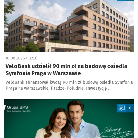
10.08.2026 (13:53)
VeloBank udzielił 90 mln zł na budowę osiedla
Symfonia Praga w Warszawie
VeloBank sfinansował kwotą 90 mln zł budowę osiedla Symfonia
Praga na warszawskiej Pradze-Południe. Inwestycję …
a
0