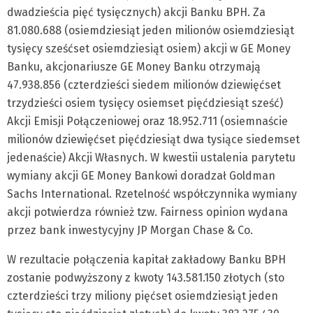
dwadzieścia pięć tysięcznych) akcji Banku BPH. Za
81.080.688 (osiemdziesiąt jeden milionów osiemdziesiąt
tysięcy sześćset osiemdziesiąt osiem) akcji w GE Money
Banku, akcjonariusze GE Money Banku otrzymają
47.938.856 (czterdzieści siedem milionów dziewięćset
trzydzieści osiem tysięcy osiemset pięćdziesiąt sześć)
Akcji Emisji Połączeniowej oraz 18.952.711 (osiemnaście
milionów dziewięćset pięćdziesiąt dwa tysiące siedemset
jedenaście) Akcji Własnych. W kwestii ustalenia parytetu
wymiany akcji GE Money Bankowi doradzał Goldman
Sachs International. Rzetelność współczynnika wymiany
akcji potwierdza również tzw. Fairness opinion wydana
przez bank inwestycyjny JP Morgan Chase & Co.
W rezultacie połączenia kapitał zakładowy Banku BPH
zostanie podwyższony z kwoty 143.581.150 złotych (sto
czterdzieści trzy miliony pięćset osiemdziesiąt jeden