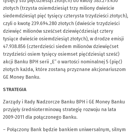
tysięcy sto pięćdziesiąt złotych) do kwoty 383.275.430
złotych (trzysta osiemdziesiąt trzy miliony dwieście
siedemdziesiąt pięć tysięcy czterysta trzydzieści złotych),
czyli o kwotę 239.694.280 złotych (dwieście trzydzieści
dziewięć milionów sześćset dziewięćdziesiąt cztery
tysiące dwieście osiemdziesiąt złotych), w drodze emisji
47.938.856 (czterdzieści siedem milionów dziewięćset
trzydzieści osiem tysięcy osiemset pięćdziesiąt sześć)
akcji Banku BPH serii „E” o wartości nominalnej 5 (pięć)
złotych każda, które zostaną przyznane akcjonariuszom
GE Money Banku.
STRATEGIA
Zarządy i Rady Nadzorcze Banku BPH i GE Money Banku
przyjęły średnioterminową strategię rozwoju na lata
2009-2011 dla połączonego Banku.
– Połączony Bank będzie bankiem uniwersalnym, silnym