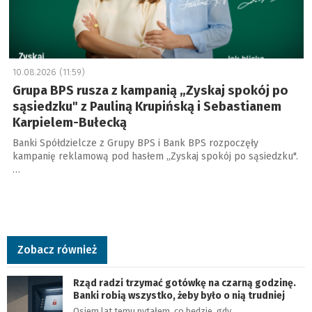
10.08.2026 (11:59)
Grupa BPS rusza z kampanią „Zyskaj spokój po
sąsiedzku" z Pauliną Krupińską i Sebastianem
Karpielem-Bułecką
Banki Spółdzielcze z Grupy BPS i Bank BPS rozpoczęły
kampanię reklamową pod hasłem „Zyskaj spokój po sąsiedzku".
…
Zobacz również
Rząd radzi trzymać gotówkę na czarną godzinę.
Banki robią wszystko, żeby było o nią trudniej
Osiem lat temu pytałem, co będzie, gdy…