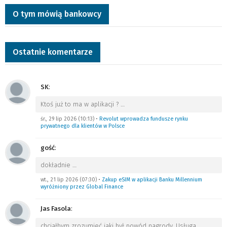
O tym mówią bankowcy
Ostatnie komentarze
SK
:
Ktoś już to ma w aplikacji ?
…
śr., 29 lip 2026 (10:13)
•
Revolut wprowadza fundusze rynku
prywatnego dla klientów w Polsce
gość
:
dokładnie
…
wt., 21 lip 2026 (07:30)
•
Zakup eSIM w aplikacji Banku Millennium
wyróżniony przez Global Finance
Jas Fasola
:
chciałbym zrozumieć jaki był powód nagrody. Usługa