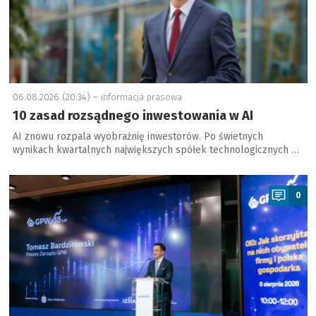
06.08.2026 (20:34) –
informacja prasowa
10 zasad rozsądnego inwestowania w AI
AI znowu rozpala wyobraźnię inwestorów. Po świetnych
wynikach kwartalnych największych spółek technologicznych …
a
0