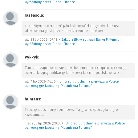
wyróżniony przez Global Finance
Jas Fasola
:
chciałbym zrozumieć jaki był powód nagrody. Usługa
oferowana jest przez bardzo wiele banków.
…
wt., 21 lip 2026 (07:12)
•
Zakup eSIM w aplikacji Banku Millennium
wyróżniony przez Global Finance
PykPyk
:
Zamiast zajmować się pierdołami niech dopracują swoją
beznadziejną aplikację bankową bo ma podstawowe
…
wt., 7 lip 2026 (16:36)
•
UniCredit uruchamia pierwszą w Polsce
bankową grę fabularną “Kosmiczna Fortuna”
human1
:
Trochę spóźniony ten news. Ta gra rozpoczęła się w
kwietniu.
…
niedz., 5 lip 2026 (20:03)
•
UniCredit uruchamia pierwszą w Polsce
bankową grę fabularną “Kosmiczna Fortuna”