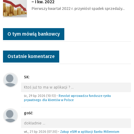
– I kw. 2022
Pierwszy kwartał 2022 r. przyniósł spadek sprzedaży…
O tym mówią bankowcy
Ostatnie komentarze
SK
:
Ktoś już to ma w aplikacji ?
…
śr., 29 lip 2026 (10:13)
•
Revolut wprowadza fundusze rynku
prywatnego dla klientów w Polsce
gość
:
dokładnie
…
wt., 21 lip 2026 (07:30)
•
Zakup eSIM w aplikacji Banku Millennium