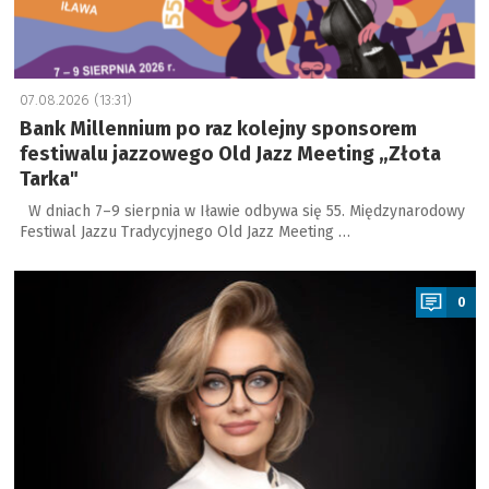
07.08.2026 (13:31)
Bank Millennium po raz kolejny sponsorem
festiwalu jazzowego Old Jazz Meeting „Złota
Tarka"
W dniach 7–9 sierpnia w Iławie odbywa się 55. Międzynarodowy
Festiwal Jazzu Tradycyjnego Old Jazz Meeting …
a
0