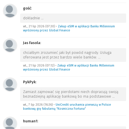
gość
:
dokładnie
…
wt., 21 lip 2026 (07:30)
•
Zakup eSIM w aplikacji Banku Millennium
wyróżniony przez Global Finance
Jas Fasola
:
chciałbym zrozumieć jaki był powód nagrody. Usługa
oferowana jest przez bardzo wiele banków.
…
wt., 21 lip 2026 (07:12)
•
Zakup eSIM w aplikacji Banku Millennium
wyróżniony przez Global Finance
PykPyk
:
Zamiast zajmować się pierdołami niech dopracują swoją
beznadziejną aplikację bankową bo ma podstawowe
…
wt., 7 lip 2026 (16:36)
•
UniCredit uruchamia pierwszą w Polsce
bankową grę fabularną “Kosmiczna Fortuna”
human1
: