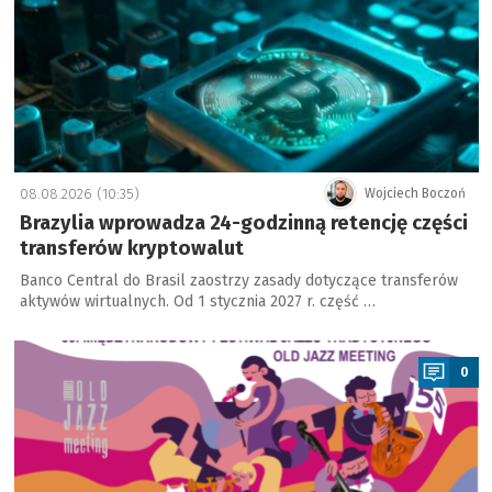
08.08.2026 (10:35)
Wojciech Boczoń
Brazylia wprowadza 24-godzinną retencję części
transferów kryptowalut
Banco Central do Brasil zaostrzy zasady dotyczące transferów
aktywów wirtualnych. Od 1 stycznia 2027 r. część …
a
0