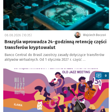
08.08.2026 (10:35)
Wojciech Boczoń
Brazylia wprowadza 24-godzinną retencję części
transferów kryptowalut
Banco Central do Brasil zaostrzy zasady dotyczące transferów
aktywów wirtualnych. Od 1 stycznia 2027 r. część …
a
0