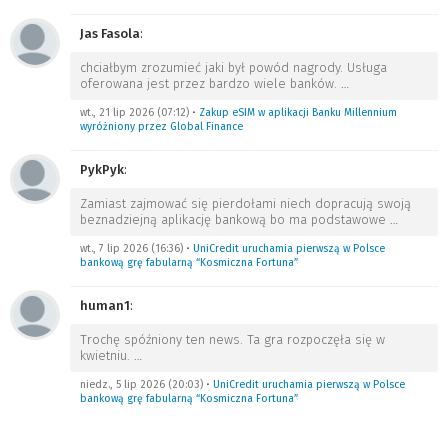
Jas Fasola
:
chciałbym zrozumieć jaki był powód nagrody. Usługa
oferowana jest przez bardzo wiele banków.
…
wt., 21 lip 2026 (07:12)
•
Zakup eSIM w aplikacji Banku Millennium
wyróżniony przez Global Finance
PykPyk
:
Zamiast zajmować się pierdołami niech dopracują swoją
beznadziejną aplikację bankową bo ma podstawowe
…
wt., 7 lip 2026 (16:36)
•
UniCredit uruchamia pierwszą w Polsce
bankową grę fabularną “Kosmiczna Fortuna”
human1
:
Trochę spóźniony ten news. Ta gra rozpoczęła się w
kwietniu.
…
niedz., 5 lip 2026 (20:03)
•
UniCredit uruchamia pierwszą w Polsce
bankową grę fabularną “Kosmiczna Fortuna”