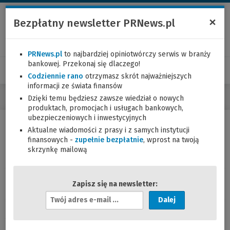
×
Bezpłatny newsletter PRNews.pl
PRNews.pl
to najbardziej opiniotwórczy serwis w branży
bankowej. Przekonaj się dlaczego!
Codziennie rano
otrzymasz skrót najważniejszych
informacji ze świata finansów
Dzięki temu będziesz zawsze wiedział o nowych
produktach, promocjach i usługach bankowych,
ubezpieczeniowych i inwestycyjnych
Aktualne wiadomości z prasy i z samych instytucji
Pochwal się, że solidnie oddajesz długi innym
finansowych -
zupełnie bezpłatnie
, wprost na twoją
bankom
skrzynkę mailową
01.02.2007 (07:39)
Zapisz się na newsletter:
A
d
„Dla zagranicznego banku klient z Polski jest wielką
r
niewiadomą i dlatego udzielenie mu większej pożyczki