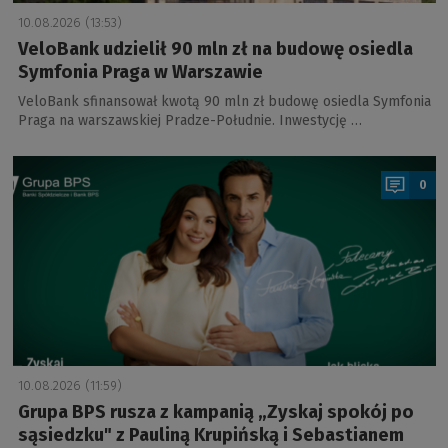
10.08.2026 (13:53)
VeloBank udzielił 90 mln zł na budowę osiedla
Symfonia Praga w Warszawie
VeloBank sfinansował kwotą 90 mln zł budowę osiedla Symfonia
Praga na warszawskiej Pradze-Południe. Inwestycję …
a
0
10.08.2026 (11:59)
Grupa BPS rusza z kampanią „Zyskaj spokój po
sąsiedzku" z Pauliną Krupińską i Sebastianem