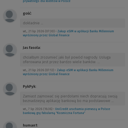
prywatnego dla klientów w Polsce
gość
:
dokładnie
…
wt., 21 lip 2026 (07:30)
•
Zakup eSIM w aplikacji Banku Millennium
wyróżniony przez Global Finance
Jas Fasola
:
chciałbym zrozumieć jaki był powód nagrody. Usługa
oferowana jest przez bardzo wiele banków.
…
wt., 21 lip 2026 (07:12)
•
Zakup eSIM w aplikacji Banku Millennium
wyróżniony przez Global Finance
PykPyk
:
Zamiast zajmować się pierdołami niech dopracują swoją
beznadziejną aplikację bankową bo ma podstawowe
…
wt., 7 lip 2026 (16:36)
•
UniCredit uruchamia pierwszą w Polsce
bankową grę fabularną “Kosmiczna Fortuna”
human1
: