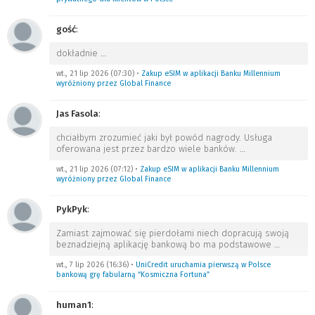
gość
:
dokładnie
…
wt., 21 lip 2026 (07:30)
•
Zakup eSIM w aplikacji Banku Millennium
wyróżniony przez Global Finance
Jas Fasola
:
chciałbym zrozumieć jaki był powód nagrody. Usługa
oferowana jest przez bardzo wiele banków.
…
wt., 21 lip 2026 (07:12)
•
Zakup eSIM w aplikacji Banku Millennium
wyróżniony przez Global Finance
PykPyk
:
Zamiast zajmować się pierdołami niech dopracują swoją
beznadziejną aplikację bankową bo ma podstawowe
…
wt., 7 lip 2026 (16:36)
•
UniCredit uruchamia pierwszą w Polsce
bankową grę fabularną “Kosmiczna Fortuna”
human1
: