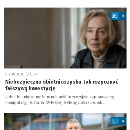
a
0
06.08.2026 (20:37)
Niebezpieczna obietnica zysku. Jak rozpoznać
fałszywą inwestycję
Jedno kliknięcie może uruchomić precyzyjnie zaplanowaną
manipulację. Historia 72-letniej Heleny pokazuje, jak …
a
0