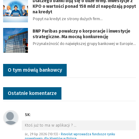
Dlaczego banki biją się o duże firmy. Inwestycje z
KPO o wartości ponad 158 mld zł napędzają popyt
na kredyt
Popyt na kredyt ze strony dużych firm…
BNP Paribas powalczy o korporacje i inwestycje
strategiczne. Ma mocną konkurencję
Przynależność do największej grupy bankowej w Europie…
O tym mówią bankowcy
Ostatnie komentarze
SK
:
Ktoś już to ma w aplikacji ?
…
śr., 29 lip 2026 (10:13)
•
Revolut wprowadza fundusze rynku
prywatnego dla klientów w Polsce