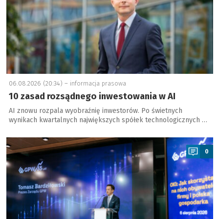
06.08.2026 (20:34) –
informacja prasowa
10 zasad rozsądnego inwestowania w AI
AI znowu rozpala wyobraźnię inwestorów. Po świetnych
wynikach kwartalnych największych spółek technologicznych …
a
0