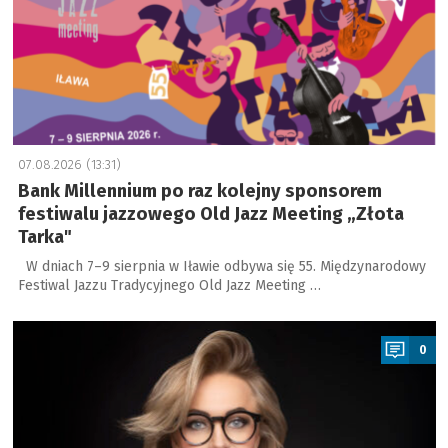
07.08.2026 (13:31)
Bank Millennium po raz kolejny sponsorem
festiwalu jazzowego Old Jazz Meeting „Złota
Tarka"
W dniach 7–9 sierpnia w Iławie odbywa się 55. Międzynarodowy
Festiwal Jazzu Tradycyjnego Old Jazz Meeting …
a
0