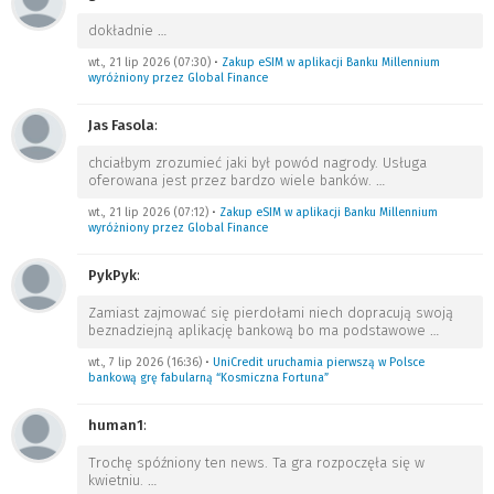
dokładnie
…
wt., 21 lip 2026 (07:30)
•
Zakup eSIM w aplikacji Banku Millennium
wyróżniony przez Global Finance
Jas Fasola
:
chciałbym zrozumieć jaki był powód nagrody. Usługa
oferowana jest przez bardzo wiele banków.
…
wt., 21 lip 2026 (07:12)
•
Zakup eSIM w aplikacji Banku Millennium
wyróżniony przez Global Finance
PykPyk
:
Zamiast zajmować się pierdołami niech dopracują swoją
beznadziejną aplikację bankową bo ma podstawowe
…
wt., 7 lip 2026 (16:36)
•
UniCredit uruchamia pierwszą w Polsce
bankową grę fabularną “Kosmiczna Fortuna”
human1
:
Trochę spóźniony ten news. Ta gra rozpoczęła się w
kwietniu.
…