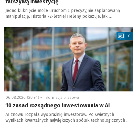
fałszywą inwestycję
Jedno kliknięcie może uruchomić precyzyjnie zaplanowaną
manipulację. Historia 72-letniej Heleny pokazuje, jak …
a
0
06.08.2026 (20:34) –
informacja prasowa
10 zasad rozsądnego inwestowania w AI
AI znowu rozpala wyobraźnię inwestorów. Po świetnych
wynikach kwartalnych największych spółek technologicznych …