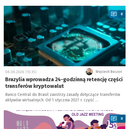
a
0
08.08.2026 (10:35)
Wojciech Boczoń
Brazylia wprowadza 24-godzinną retencję części
transferów kryptowalut
Banco Central do Brasil zaostrzy zasady dotyczące transferów
aktywów wirtualnych. Od 1 stycznia 2027 r. część …
a
0