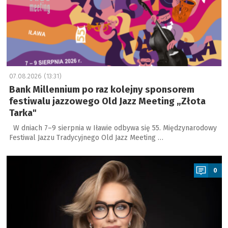
07.08.2026 (13:31)
Bank Millennium po raz kolejny sponsorem
festiwalu jazzowego Old Jazz Meeting „Złota
Tarka"
W dniach 7–9 sierpnia w Iławie odbywa się 55. Międzynarodowy
Festiwal Jazzu Tradycyjnego Old Jazz Meeting …
a
0