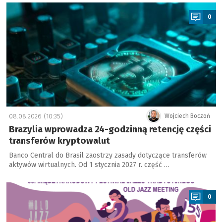
a
0
08.08.2026 (10:35)
Wojciech Boczoń
Brazylia wprowadza 24-godzinną retencję części
transferów kryptowalut
Banco Central do Brasil zaostrzy zasady dotyczące transferów
aktywów wirtualnych. Od 1 stycznia 2027 r. część …
a
0