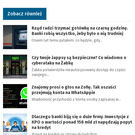
Zobacz również
Rząd radzi trzymać gotówkę na czarną godzinę.
Banki robią wszystko, żeby było o nią trudniej
Osiem lat temu pytałem, co będzie, gdy…
Czy twoje żappsy są bezpieczne? Co wiadomo o
cyberataku na Żabkę
Żabka potwierdziła nieautoryzowany dostęp do części
swojego…
Znajomy prosi o głos na Zofię. Tak oszuści
przejmują konta na WhatsAppie
Wiadomość przychodzi z konta osoby zapisanej w…
Dlaczego banki biją się o duże firmy. Inwestycje z
KPO o wartości ponad 158 mld zł napędzają popyt
na kredyt
Popyt na kredyt ze strony dużych firm…