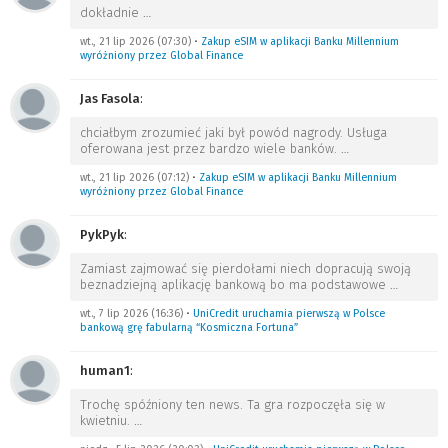
dokładnie
…
wt., 21 lip 2026 (07:30)
•
Zakup eSIM w aplikacji Banku Millennium
wyróżniony przez Global Finance
Jas Fasola
:
chciałbym zrozumieć jaki był powód nagrody. Usługa
oferowana jest przez bardzo wiele banków.
…
wt., 21 lip 2026 (07:12)
•
Zakup eSIM w aplikacji Banku Millennium
wyróżniony przez Global Finance
PykPyk
:
Zamiast zajmować się pierdołami niech dopracują swoją
beznadziejną aplikację bankową bo ma podstawowe
…
wt., 7 lip 2026 (16:36)
•
UniCredit uruchamia pierwszą w Polsce
bankową grę fabularną “Kosmiczna Fortuna”
human1
:
Trochę spóźniony ten news. Ta gra rozpoczęła się w
kwietniu.
…