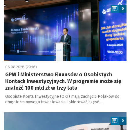
a
0
06.08.2026 (20:16)
GPW i Ministerstwo Finansów o Osobistych
Kontach Inwestycyjnych. W programie może się
znaleźć 100 mld zł w trzy lata
Osobiste Konta Inwestycyjne (OKI) mają zachęcić Polaków do
długoterminowego inwestowania i skierować część …
a
0