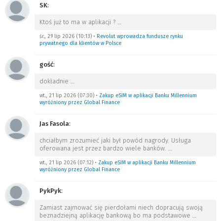
SK
:
Ktoś już to ma w aplikacji ?
…
śr., 29 lip 2026 (10:13)
•
Revolut wprowadza fundusze rynku
prywatnego dla klientów w Polsce
gość
:
dokładnie
…
wt., 21 lip 2026 (07:30)
•
Zakup eSIM w aplikacji Banku Millennium
wyróżniony przez Global Finance
Jas Fasola
:
chciałbym zrozumieć jaki był powód nagrody. Usługa
oferowana jest przez bardzo wiele banków.
…
wt., 21 lip 2026 (07:12)
•
Zakup eSIM w aplikacji Banku Millennium
wyróżniony przez Global Finance
PykPyk
:
Zamiast zajmować się pierdołami niech dopracują swoją
beznadziejną aplikację bankową bo ma podstawowe
…