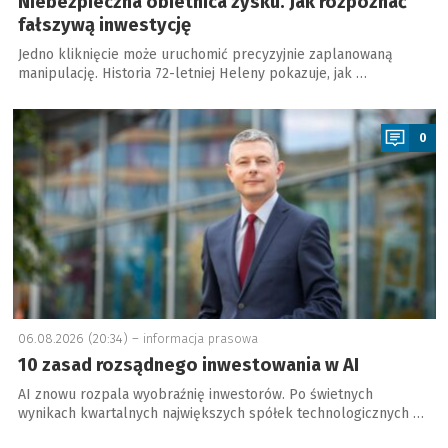
Niebezpieczna obietnica zysku. Jak rozpoznać
fałszywą inwestycję
Jedno kliknięcie może uruchomić precyzyjnie zaplanowaną
manipulację. Historia 72-letniej Heleny pokazuje, jak …
a
0
06.08.2026 (20:34) –
informacja prasowa
10 zasad rozsądnego inwestowania w AI
AI znowu rozpala wyobraźnię inwestorów. Po świetnych
wynikach kwartalnych największych spółek technologicznych …