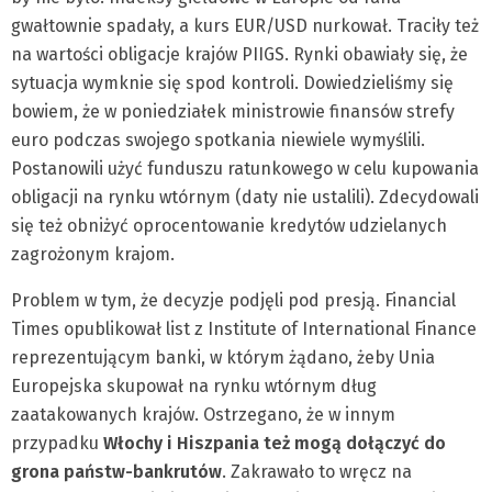
gwałtownie spadały, a kurs EUR/USD nurkował. Traciły też
na wartości obligacje krajów PIIGS. Rynki obawiały się, że
sytuacja wymknie się spod kontroli. Dowiedzieliśmy się
bowiem, że w poniedziałek ministrowie finansów strefy
euro podczas swojego spotkania niewiele wymyślili.
Postanowili użyć funduszu ratunkowego w celu kupowania
obligacji na rynku wtórnym (daty nie ustalili). Zdecydowali
się też obniżyć oprocentowanie kredytów udzielanych
zagrożonym krajom.
Problem w tym, że decyzje podjęli pod presją. Financial
Times opublikował list z Institute of International Finance
reprezentującym banki, w którym żądano, żeby Unia
Europejska skupował na rynku wtórnym dług
zaatakowanych krajów. Ostrzegano, że w innym
przypadku
Włochy i Hiszpania też mogą dołączyć do
grona państw-bankrutów
. Zakrawało to wręcz na