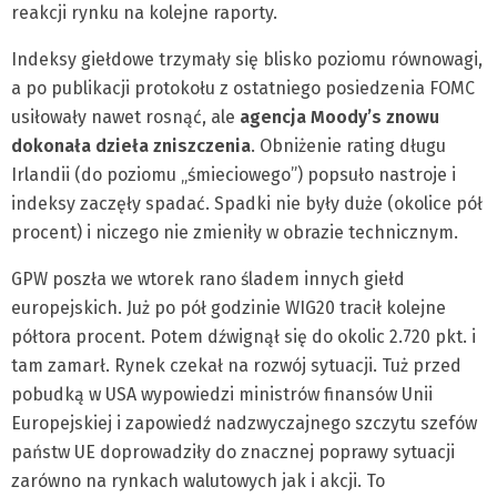
reakcji rynku na kolejne raporty.
Indeksy giełdowe trzymały się blisko poziomu równowagi,
a po publikacji protokołu z ostatniego posiedzenia FOMC
usiłowały nawet rosnąć, ale
agencja Moody’s znowu
dokonała dzieła zniszczenia
. Obniżenie rating długu
Irlandii (do poziomu „śmieciowego”) popsuło nastroje i
indeksy zaczęły spadać. Spadki nie były duże (okolice pół
procent) i niczego nie zmieniły w obrazie technicznym.
GPW poszła we wtorek rano śladem innych giełd
europejskich. Już po pół godzinie WIG20 tracił kolejne
półtora procent. Potem dźwignął się do okolic 2.720 pkt. i
tam zamarł. Rynek czekał na rozwój sytuacji. Tuż przed
pobudką w USA wypowiedzi ministrów finansów Unii
Europejskiej i zapowiedź nadzwyczajnego szczytu szefów
państw UE doprowadziły do znacznej poprawy sytuacji
zarówno na rynkach walutowych jak i akcji. To