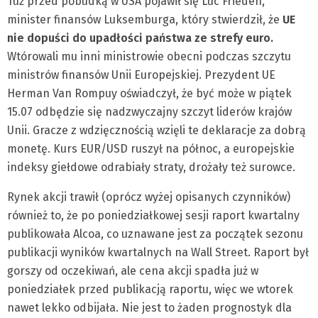
Tuż przed pobudką w USA pojawił się Luc Frieden,
minister finansów Luksemburga, który stwierdził, że
UE
nie dopuści do upadłości państwa ze strefy euro.
Wtórowali mu inni ministrowie obecni podczas szczytu
ministrów finansów Unii Europejskiej. Prezydent UE
Herman Van Rompuy oświadczył, że być może w piątek
15.07 odbędzie się nadzwyczajny szczyt liderów krajów
Unii. Gracze z wdzięcznością wzięli te deklaracje za dobrą
monetę. Kurs EUR/USD ruszył na północ, a europejskie
indeksy giełdowe odrabiały straty, drożały też surowce.
Rynek akcji trawił (oprócz wyżej opisanych czynników)
również to, że po poniedziałkowej sesji raport kwartalny
publikowała Alcoa, co uznawane jest za początek sezonu
publikacji wyników kwartalnych na Wall Street. Raport był
gorszy od oczekiwań, ale cena akcji spadła już w
poniedziałek przed publikacją raportu, więc we wtorek
nawet lekko odbijała. Nie jest to żaden prognostyk dla