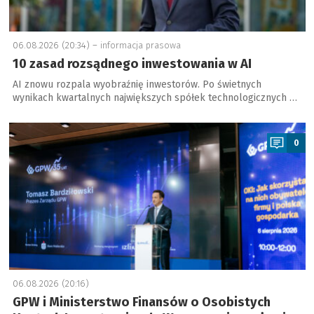
06.08.2026 (20:34) –
informacja prasowa
10 zasad rozsądnego inwestowania w AI
AI znowu rozpala wyobraźnię inwestorów. Po świetnych
wynikach kwartalnych największych spółek technologicznych …
a
0
06.08.2026 (20:16)
GPW i Ministerstwo Finansów o Osobistych