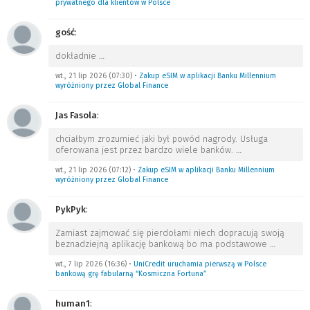
prywatnego dla klientów w Polsce
gość
:
dokładnie
…
wt., 21 lip 2026 (07:30)
•
Zakup eSIM w aplikacji Banku Millennium
wyróżniony przez Global Finance
Jas Fasola
:
chciałbym zrozumieć jaki był powód nagrody. Usługa
oferowana jest przez bardzo wiele banków.
…
wt., 21 lip 2026 (07:12)
•
Zakup eSIM w aplikacji Banku Millennium
wyróżniony przez Global Finance
PykPyk
:
Zamiast zajmować się pierdołami niech dopracują swoją
beznadziejną aplikację bankową bo ma podstawowe
…
wt., 7 lip 2026 (16:36)
•
UniCredit uruchamia pierwszą w Polsce
bankową grę fabularną “Kosmiczna Fortuna”
human1
: