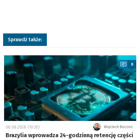
Sprawdź także:
a
0
08.08.2026 (10:35)
Wojciech Boczoń
Brazylia wprowadza 24-godzinną retencję części