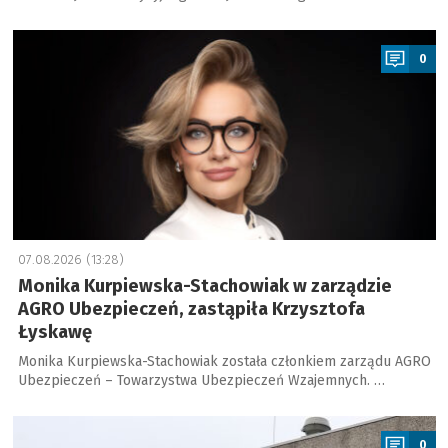
a
0
07.08.2026 (13:28)
Monika Kurpiewska-Stachowiak w zarządzie
AGRO Ubezpieczeń, zastąpiła Krzysztofa
Łyskawę
Monika Kurpiewska-Stachowiak została członkiem zarządu AGRO
Ubezpieczeń – Towarzystwa Ubezpieczeń Wzajemnych. …
a
0