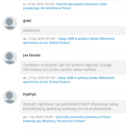
śr., 29 lip 2026 (10:13)
•
Revolut wprowadza fundusze rynku
prywatnego dla klientów w Polsce
gość
:
dokładnie
…
wt., 21 lip 2026 (07:30)
•
Zakup eSIM w aplikacji Banku Millennium
wyróżniony przez Global Finance
Jas Fasola
:
chciałbym zrozumieć jaki był powód nagrody. Usługa
oferowana jest przez bardzo wiele banków.
…
wt., 21 lip 2026 (07:12)
•
Zakup eSIM w aplikacji Banku Millennium
wyróżniony przez Global Finance
PykPyk
:
Zamiast zajmować się pierdołami niech dopracują swoją
beznadziejną aplikację bankową bo ma podstawowe
…
wt., 7 lip 2026 (16:36)
•
UniCredit uruchamia pierwszą w Polsce
bankową grę fabularną “Kosmiczna Fortuna”