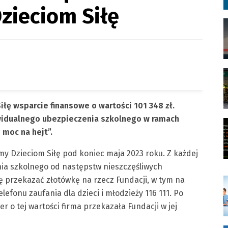
zieciom Siłę
łę wsparcie finansowe o wartości 101 348 zł.
widualnego ubezpieczenia szkolnego w ramach
moc na hejt”.
y Dzieciom Siłę pod koniec maja 2023 roku. Z każdej
ia szkolnego od następstw nieszczęśliwych
 przekazać złotówkę na rzecz Fundacji, w tym na
efonu zaufania dla dzieci i młodzieży 116 111. Po
r o tej wartości firma przekazała Fundacji w jej