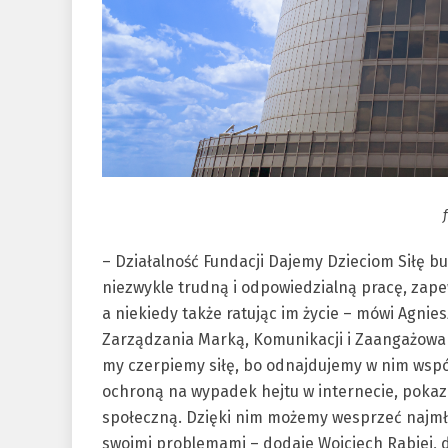
– Działalność Fundacji Dajemy Dzieciom Siłę b
niezwykle trudną i odpowiedzialną pracę, zape
a niekiedy także ratując im życie – mówi Agni
Zarządzania Marką, Komunikacji i Zaangażowan
my czerpiemy siłę, bo odnajdujemy w nim wspól
ochroną na wypadek hejtu w internecie, pokazu
społeczną. Dzięki nim możemy wesprzeć najmło
swoimi problemami – dodaje Wojciech Rabiej, d