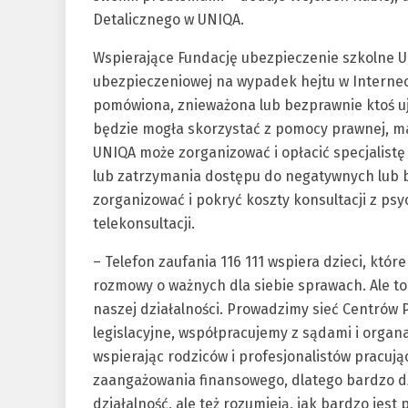
Detalicznego w UNIQA.
Wspierające Fundację ubezpieczenie szkolne 
ubezpieczeniowej na wypadek hejtu w Interneci
pomówiona, znieważona lub bezprawnie ktoś uj
będzie mogła skorzystać z pomocy prawnej, ma
UNIQA może zorganizować i opłacić specjalistę 
lub zatrzymania dostępu do negatywnych lub b
zorganizować i pokryć koszty konsultacji z ps
telekonsultacji.
– Telefon zaufania 116 111 wspiera dzieci, które
rozmowy o ważnych dla siebie sprawach. Ale to
naszej działalności. Prowadzimy sieć Centrów
legislacyjne, współpracujemy z sądami i organ
wspierając rodziców i profesjonalistów pracuj
zaangażowania finansowego, dlatego bardzo d
działalność, ale też rozumieją, jak bardzo jes