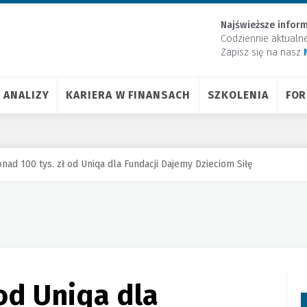
Najświeższe inform
Codziennie aktualn
Zapisz się na nasz
ANALIZY
KARIERA W FINANSACH
SZKOLENIA
FO
nad 100 tys. zł od Uniqa dla Fundacji Dajemy Dzieciom Siłę
 od Uniqa dla