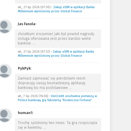
wt., 21 lip 2026 (07:30)
•
Zakup eSIM w aplikacji Banku
Millennium wyróżniony przez Global Finance
Jas Fasola
:
chciałbym zrozumieć jaki był powód nagrody.
Usługa oferowana jest przez bardzo wiele
banków.
…
wt., 21 lip 2026 (07:12)
•
Zakup eSIM w aplikacji Banku
Millennium wyróżniony przez Global Finance
PykPyk
:
Zamiast zajmować się pierdołami niech
dopracują swoją beznadziejną aplikację
bankową bo ma podstawowe
…
wt., 7 lip 2026 (16:36)
•
UniCredit uruchamia pierwszą w
Polsce bankową grę fabularną “Kosmiczna Fortuna”
human1
:
Trochę spóźniony ten news. Ta gra rozpoczęła
się w kwietniu.
…