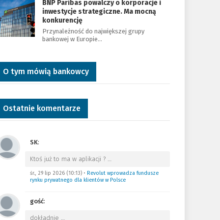
BNP Paribas powalczy o korporacje i
inwestycje strategiczne. Ma mocną
konkurencję
Przynależność do największej grupy
bankowej w Europie…
O tym mówią bankowcy
Ostatnie komentarze
SK
:
Ktoś już to ma w aplikacji ?
…
śr., 29 lip 2026 (10:13)
•
Revolut wprowadza fundusze
rynku prywatnego dla klientów w Polsce
gość
:
dokładnie
…