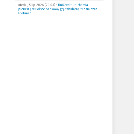
niedz., 5 lip 2026 (20:03)
•
UniCredit uruchamia
pierwszą w Polsce bankową grę fabularną “Kosmiczna
Fortuna”