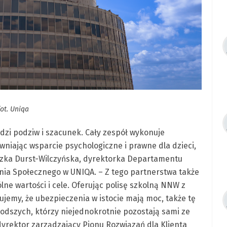
fot. Uniqa
udzi podziw i szacunek. Cały zespół wykonuje
wniając wsparcie psychologiczne i prawne dla dzieci,
eszka Durst-Wilczyńska, dyrektorka Departamentu
ia Społecznego w UNIQA. – Z tego partnerstwa także
ne wartości i cele. Oferując polisę szkolną NNW z
jemy, że ubezpieczenia w istocie mają moc, także tę
dszych, którzy niejednokrotnie pozostają sami ze
yrektor zarządzający Pionu Rozwiązań dla Klienta