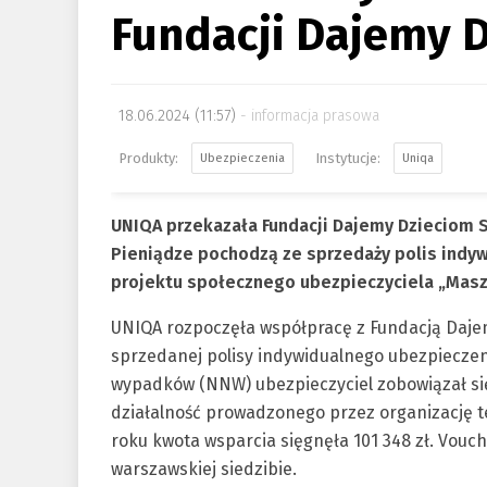
Fundacji Dajemy D
18.06.2024 (11:57)
informacja prasowa
Ubezpieczenia
Uniqa
UNIQA przekazała Fundacji Dajemy Dzieciom Si
Pieniądze pochodzą ze sprzedaży polis indy
projektu społecznego ubezpieczyciela „Masz 
UNIQA rozpoczęła współpracę z Fundacją Dajem
sprzedanej polisy indywidualnego ubezpieczen
wypadków (NNW) ubezpieczyciel zobowiązał się
działalność prowadzonego przez organizację tel
roku kwota wsparcia sięgnęła 101 348 zł. Vouche
warszawskiej siedzibie.