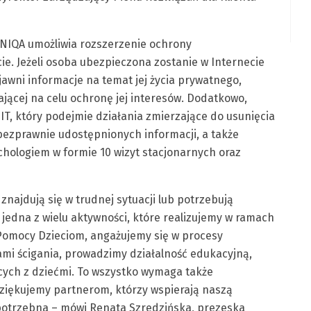
UNIQA umożliwia rozszerzenie ochrony
e. Jeżeli osoba ubezpieczona zostanie w Internecie
awni informacje na temat jej życia prywatnego,
jącej na celu ochronę jej interesów. Dodatkowo,
IT, który podejmie działania zmierzające do usunięcia
ezprawnie udostępnionych informacji, a także
ychologiem w formie 10 wizyt stacjonarnych oraz
 znajdują się w trudnej sytuacji lub potrzebują
 jedna z wielu aktywności, które realizujemy w ramach
 Pomocy Dzieciom, angażujemy się w procesy
ami ścigania, prowadzimy działalność edukacyjną,
ących z dziećmi. To wszystko wymaga także
ziękujemy partnerom, którzy wspierają naszą
t potrzebna – mówi Renata Szredzińska, prezeska